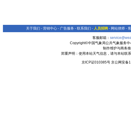
关于我们
-
营销中心
-
广告服务
-
联系我们
-
人员招聘
-
网站律师
-
客服邮箱：
service@wea
Copyright©中国气象局公共气象服务中心 All
制作维护与商务推
郑重声明：使用本站天气信息，请与本站联系
京ICP证010385号 京公网安备1