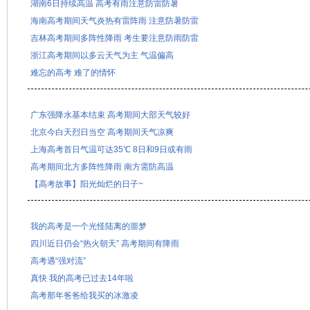
湖南6日持续高温 高考有雨注意防雷防暑
海南高考期间天气炎热有雷阵雨 注意防暑防雷
吉林高考期间多阵性降雨 考生要注意防雨防雷
浙江高考期间以多云天气为主 气温偏高
难忘的高考 难了的情怀
广东强降水基本结束 高考期间大部天气较好
北京今白天烈日当空 高考期间天气凉爽
上海高考首日气温可达35℃ 8日和9日或有雨
高考期间北方多阵性降雨 南方需防高温
【高考故事】阳光灿烂的日子~
我的高考是一个光怪陆离的噩梦
四川近日仍会“热火朝天” 高考期间有降雨
高考遇“强对流”
真快 我的高考已过去14年啦
高考那年爸爸给我买的冰激凌