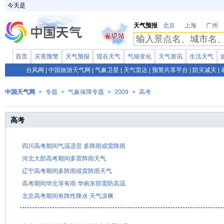
今天是
天气预报
北京
上海
广州
首页
灾害预警
天气预报
现在天气
气候变化
天气资讯
生活天气
台风网
|
中国旅游天气网
|
气象卫星
|
天气雷达
|
预警共享平台
|
防灾减灾
|
中国天气网
>
专题
>
气象保障专题
>
2009
>
高考
高考
四川高考期间气温适宜 多阵雨或雷阵雨
河北大部高考期间多雷阵雨天气
辽宁高考期间多阵雨或雷阵雨天气
高考期间华北等有雨 华南东部需防高温
北京高考期间有阵性降水 天气凉爽