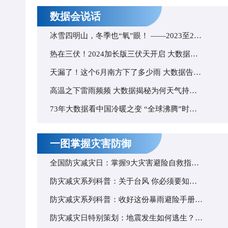
数据会说话
冰雪四明山，冬季也“氧”眼！ ——2023至2024年余姚四明山“富”氧报告出炉
热在三伏！2024加长版三伏天开启 大数据看哪里三伏高温最多
天漏了！这个6月南方下了多少雨 大数据告诉你暴雨是否越来越多了
高温之下雷雨频频 大数据揭秘为何天气持续晴热还会下雨
73年大数据看中国冷暖之变 “全球沸腾”时代已至该如何应对？
一图掌握灾害防御
全国防灾减灾日：掌握9大灾害避险自救指南 关键时刻能救命
防灾减灾系列科普：关于台风 你必须要知道的那些事儿
防灾减灾系列科普：收好这份暴雨避险手册 关键时刻能救命
防灾减灾日特别策划：地震发生如何逃生？速看避险知识手册