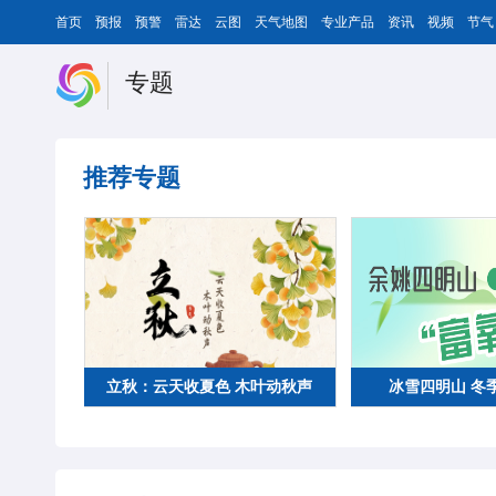
首页
预报
预警
雷达
云图
天气地图
专业产品
资讯
视频
节气
专题
推荐专题
立秋：云天收夏色 木叶动秋声
冰雪四明山 冬