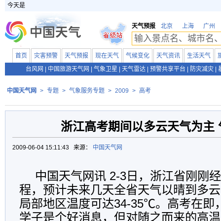
今天是
天气预报
北京
上海
广州
首页
灾害预警
天气预报
现在天气
气候变化
天气资讯
生活天气
台风网
|
中国旅游天气网
|
气象卫星
|
天气雷达
|
预警共享平台
|
防灾减灾
|
中国天气网
>
专题
>
气象服务专题
>
2009
>
高考
浙江高考期间以多云天气为主 
2009-06-04 15:11:43 来源：
中国天气网
中国天气网讯 2-3日，浙江省刚刚
程，预计未来几天全省天气以晴到多云
局部地区温度可达34-35℃。高考在
学子是个好消息，但对随之而来的高温