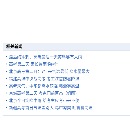
相关新闻
最后的冲刺：高考最后一天苏粤等有大雨
高考第二天 家长冒雨“陪考”
北京高考第二日：7年来气温最低 降水量最大
福建高温中决战高考 考生注意防暑降温
高考天气：中东部降水较强 赣浙等高温
京城高考第二天 考点门前百态（组图）
北京今日突降中雨 给考生应考带来不便
新疆高考首日气温差别大 乌市凉爽 吐鲁番高温