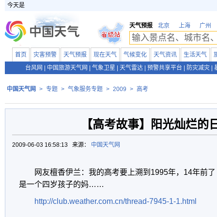
今天是
天气预报
北京
上海
广州
首页
灾害预警
天气预报
现在天气
气候变化
天气资讯
生活天气
台风网
|
中国旅游天气网
|
气象卫星
|
天气雷达
|
预警共享平台
|
防灾减灾
|
中国天气网
>
专题
>
气象服务专题
>
2009
>
高考
【高考故事】阳光灿烂的日
2009-06-03 16:58:13 来源：
中国天气网
网友檀香伊兰：我的高考要上溯到1995年，14年前
是一个四岁孩子的妈……
http://club.weather.com.cn/thread-7945-1-1.html