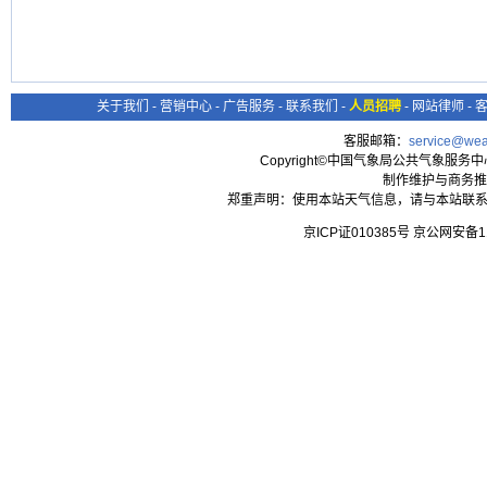
关于我们
-
营销中心
-
广告服务
-
联系我们
-
人员招聘
-
网站律师
-
客服邮箱：
service@wea
Copyright©中国气象局公共气象服务中心 All
制作维护与商务推
郑重声明：使用本站天气信息，请与本站联系
京ICP证010385号 京公网安备1