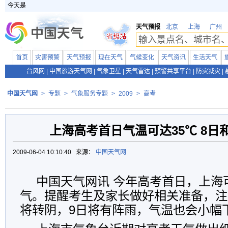
今天是
天气预报
北京
上海
广州
首页
灾害预警
天气预报
现在天气
气候变化
天气资讯
生活天气
台风网
|
中国旅游天气网
|
气象卫星
|
天气雷达
|
预警共享平台
|
防灾减灾
|
中国天气网
>
专题
>
气象服务专题
>
2009
>
高考
上海高考首日气温可达35℃ 8日
2009-06-04 10:10:40 来源：
中国天气网
中国天气网讯 今年高考首日，上海
气。提醒考生及家长做好相关准备，注
将转阴，9日将有阵雨，气温也会小幅