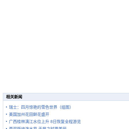
相关新闻
瑞士：四月惊艳的雪色世界（组图）
美国加州花田鲜花盛开
广西桂林漓江水位上升 8日恢复全程游览
西双版纳泼水节 干旱之时更美丽