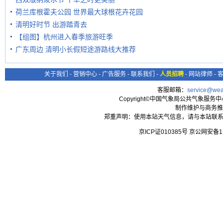
荷兰库根霍夫公园 世界最大球根花卉花园
清明好时节 出游踏青去
【组图】杭州进入春季旅游旺季
广东周边 清明小长假短途游路线大推荐
关于我们
-
营销中心
-
广告服务
-
联系我们
-
人员招聘
-
网站律师
-
客服邮箱：
service@wea
Copyright©中国气象局公共气象服务中心 All
制作维护与商务推
郑重声明：使用本站天气信息，请与本站联系
京ICP证010385号 京公网安备1