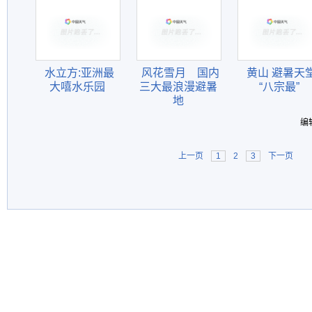
水立方:亚洲最
风花雪月 国内
黄山 避暑天
大嘻水乐园
三大最浪漫避暑
“八宗最”
地
编
上一页
1
2
3
下一页