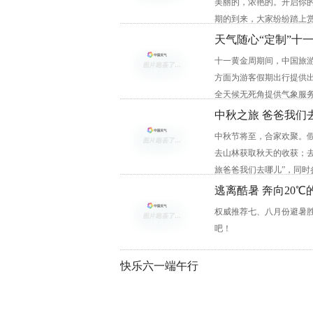
美丽的，浓艳的。开启你的
期的到来，大家纷纷踏上
天气随心“定制”十
十一黄金周期间，中国旅
方面为游客假期出行提供出
全天候无死角提供气象服
中秋之旅 爸爸我们
中秋节将至，合家欢聚。
去山林获取秋天的收获；去
旅爸爸我们去哪儿”，同
逃离酷暑 奔向20℃
权威推荐七、八月份避暑胜
吧！
快乐六一端午行