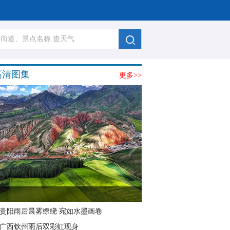
高清图集
更多>>
贵阳雨后晨雾缭绕 宛如水墨画卷
广西钦州雨后双彩虹现身