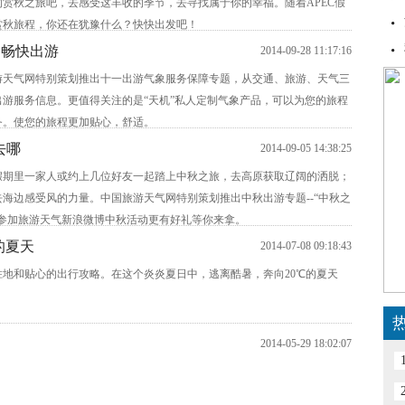
赏秋之旅吧，去感受这丰收的季节，去寻找属于你的幸福。随着APEC假
赏秋旅程，你还在犹豫什么？快快出发吧！
一畅快出游
2014-09-28 11:17:16
游天气网特别策划推出十一出游气象服务保障专题，从交通、旅游、天气三
游服务信息。更值得关注的是“天机”私人定制气象产品，可以为您的旅程
务。使您的旅程更加贴心，舒适。
去哪
2014-09-05 14:38:25
假期里一家人或约上几位好友一起踏上中秋之旅，去高原获取辽阔的洒脱；
海边感受风的力量。中国旅游天气网特别策划推出中秋出游专题--“中秋之
时参加旅游天气新浪微博中秋活动更有好礼等你来拿。
的夏天
2014-07-08 09:18:43
地和贴心的出行攻略。在这个炎炎夏日中，逃离酷暑，奔向20℃的夏天
2014-05-29 18:02:07