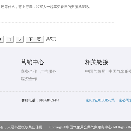
，还等什么，背上行囊，和家人一起享受春日的美丽风景吧。
共5页
3
4
5
下一页
营销中心
相关链接
商务合作
广告服务
中国气象局
中国气象服
媒资合作
客服电话：
010-68409444
京ICP证010385-2号
京公网安备
，未经书面授权禁止使用 Copyright©
中国气象局公共气象服务中心
All Rights R