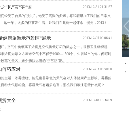
之“风”言“雾”语
2013-12-31 21:31:37
年我们经受了台风的“洗礼”，饱受了高温的炙烤，雾和霾增加了我们的日常支
”，这一年，太多的囧事发生着。让我们在此刻一起怀念，慢走，2013！
量健康旅游示范景区”展示
2013-12-05 09:06:41
素”，空气中负氧离子浓度是空气质量好坏的标志之一，世界卫生组织规
准浓度为每立方厘米空气中不低于1000—1500个。久居城市的你，闲暇时
较高的景区，来个畅快淋漓的“空气浴”吧。
如何巧应对
2013-12-03 08:50:00
们的生活，浓雾缠绕、能见度非常低的天气会对人体健康产生影响。雾霾的
数百种大气颗粒物。雾霾天气有诸多危害，那么我们该注意些什么呢？
叶观赏大全
2013-10-18 16:34:09
全