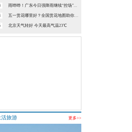
3
雨哗哗！广东今日强降雨继续“控场”...
4
五一赏花哪里好？全国赏花地图助你寻...
5
北京天气转好 今天最高气温23℃
生活旅游
更多>>