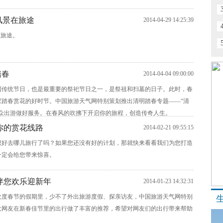
风景在旅途
2014-04-29 14:25:39
在旅途。
踏春
2014-04-04 09:00:00
国传统节日，也是最重要的祭祀节日之一，是祭祖和扫墓的日子。此时，春
家踏春赏花的好时节。中国旅游天气网特别策划推出清明踏春专题——“清
公众出游做好服务。在春风的吹拂下开启你的旅程，创造传奇人生。
你的赏花线路
2014-02-21 09:55:15
想好去哪儿旅行了吗？如果您还没有好的计划，那就快来看看我们为您打造
一定会给您带来惊喜。
伴您欢乐迎新年
2014-01-23 14:32:31
在欢度春节的假期里，少不了外出旅游度假、探亲访友，中国旅游天气网特别
大网友在新春佳节里的出行做了丰富的推荐，希望对网友们的出行带来帮助