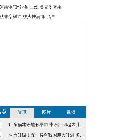
河南洛阳“花海”上线 美景引客来
秋来栾树红 枝头挂满“胭脂果”
热点
资讯
图片
视频
1
广东福建等地有暴雨 中东部明起大升...
2
火热升级！五一将至我国迎大升温 多...