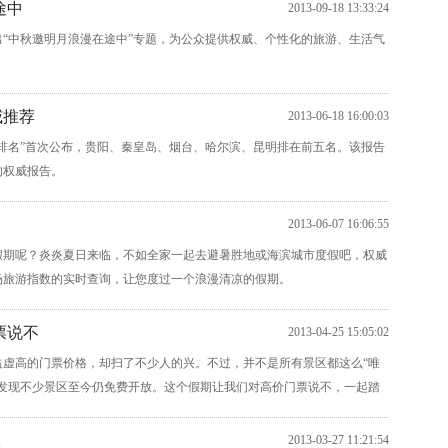
途中
2013-09-18 13:33:24
“中秋邀明月浪漫在途中”专题，为公众提供权威、个性化的旅游、生活气
威推荐
2013-06-18 16:00:03
指数排名”首次公布，贵阳、秦皇岛、烟台、哈尔滨、昆明排在前五名。该报告
的权威报告。
2013-06-07 16:06:55
假期呢？炎炎夏日来临，不如全家一起去避暑胜地或海滨城市度假吧，权威
场旅游指数的实时查询，让您度过一个浪漫清凉的假期。
票说不
2013-04-25 15:05:02
益虚高的门票价格，却扫了不少人的兴。不过，并不是所有景区都这么“唯
会发现不少景区至今仍免费开放。这个假期让我们对高价门票说不，一起踏
旅
2013-03-27 11:21:54