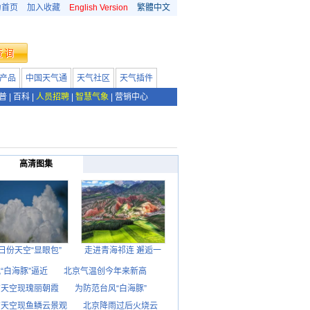
为首页
加入收藏
English Version
繁體中文
产品
中国天气通
天气社区
天气插件
普
|
百科
|
人员招聘
|
智慧气象
|
营销中心
高清图集
日份天空“显眼包”
走进青海祁连 邂逅一
“白海豚”逼近
北京气温创今年来新高
京天空现瑰丽朝霞
为防范台风“白海豚”
京天空现鱼鳞云景观
北京降雨过后火烧云