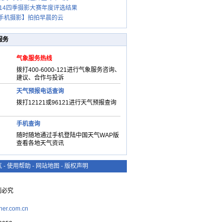
014四季摄影大赛年度评选结果
手机摄影】拍拍早晨的云
服务
气象服务热线
拨打400-6000-121进行气象服务咨询、
建议、合作与投诉
天气预报电话查询
拨打12121或96121进行天气预报查询
手机查询
随时随地通过手机登陆中国天气WAP版
查看各地天气资讯
气
-
使用帮助
-
网站地图
-
版权声明
复制必究
her.com.cn