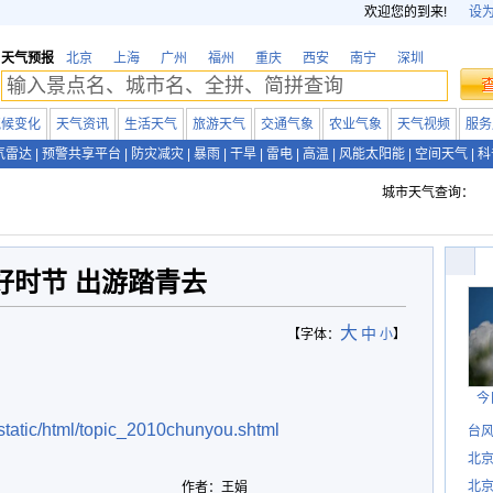
欢迎您的到来!
设
天气预报
北京
上海
广州
福州
重庆
西安
南宁
深圳
气候变化
天气资讯
生活天气
旅游天气
交通气象
农业气象
天气视频
服务
气雷达
|
预警共享平台
|
防灾减灾
|
暴雨
|
干旱
|
雷电
|
高温
|
风能太阳能
|
空间天气
|
科
城市天气查询：
好时节 出游踏青去
大
中
【字体：
小
】
今
static/html/topic_2010chunyou.shtml
台风
北
北
作者：王娟