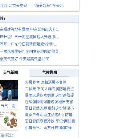
连连 北京天空现
“糖分超标” 今天北
排行
东福建等地有暴雨 中东部明起大升...
热升级！五一将至我国迎大升温 多...
哗哗！广东今日强降雨继续“控场”...
一赏花哪里好？全国赏花地图助你寻...
京天气转好 今天最高气温23℃
天气新闻
气候趣闻
大暑养生 温和消暑不贪凉
三伏天 不同人群专属防暑要点
暴雨天遇积水倒灌 这份避险提
请收好
连续强降雨可能诱发地质灾害
示请收好
暑节气：南
夏日安然入睡 收好这份降温小
这些前兆要知道
夏季户外活动注意这6点 防暑
贴士
夏日健康享受冷饮 牢记“两注意
健身两不误
小暑节气：南方开启“桑拿”模
一控制”
式 北方陆续进入雨季
暑这样过：