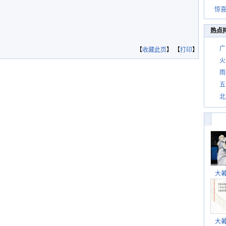
惊
惊喜
热点
广
【
收藏此页
】 【
打印
】
火
雨
五
北
大
大