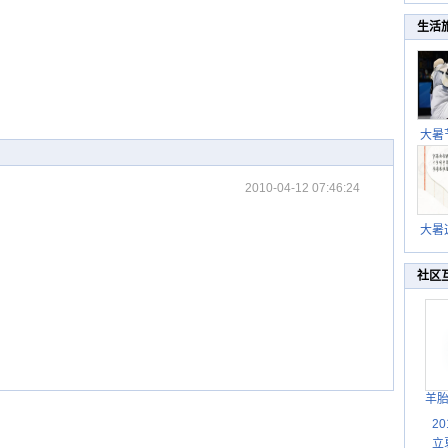
生活
大暑
暑热
北方
2010-04-12 07:46:24
大暑
伏茶
湿
社区
羊
2
立