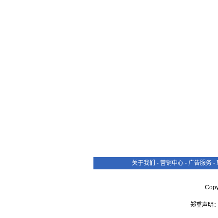
关于我们
-
营销中心
-
广告服务
-
Cop
郑重声明