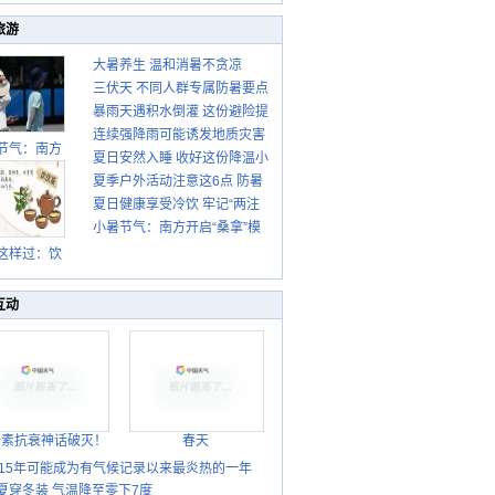
旅游
大暑养生 温和消暑不贪凉
三伏天 不同人群专属防暑要点
暴雨天遇积水倒灌 这份避险提
请收好
连续强降雨可能诱发地质灾害
示请收好
节气：南方
夏日安然入睡 收好这份降温小
这些前兆要知道
盛行防伏旱
夏季户外活动注意这6点 防暑
贴士
雨季陆续开
夏日健康享受冷饮 牢记“两注
启
健身两不误
小暑节气：南方开启“桑拿”模
意一控制”
式 北方陆续进入雨季
这样过：饮
晒伏姜 去除
热保健康
互动
胎素抗衰神话破灭！
春天
015年可能成为有气候记录以来最炎热的一年
夏穿冬装 气温降至零下7度