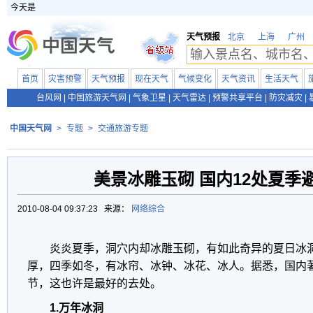
今天是
天气预报
北京
上海
广州
首页
灾害预警
天气预报
现在天气
气候变化
天气资讯
生活天气
台风网
|
中国旅游天气网
|
气象卫星
|
天气雷达
|
预警共享平台
|
防灾减灾
|
中国天气网
>
专题
>
交通旅游专题
美景冰雕玉砌 国内12处夏季
2010-08-04 09:37:23 来源：
网络综合
炎炎夏季，洞穴内却冰雕玉砌，有如此奇异的夏日冰
厚，四季如冬，有冰帘、冰钟、冰花、冰人。据悉，国内著
节，这也许是最好的去处。
1.万年冰洞