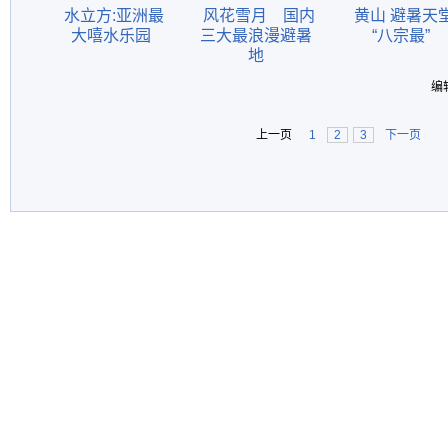
水立方:亚洲最
风花雪月 国内
黄山 避暑天
大嘻水乐园
三大最浪漫避暑
“八宗最”
地
编
上一页
1
2
3
下一页