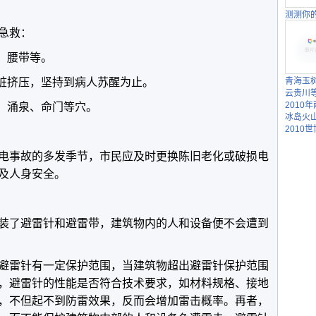
测测你
急救：
、腰带等。
心脏挤压，坚持到病人苏醒为止。
青海玉
云贵川
2010
宣、涌泉、命门等穴。
冰岛火
2010
电事故的多发季节，市民应及时更换陈旧老化或破损电
及人身安全。
装了避雷针和避雷带，建筑物内的人和设备便不会遭到
避雷针有一定保护范围，当建筑物超出避雷针保护范围
，避雷针的性能是否符合技术要求，如材料规格、接地
，不但起不到防雷效果，反而会增加雷击概率。再者，