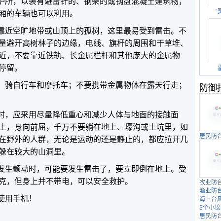
蔽护所，以装有避雷针的、钢架的或钢盘混凝土建筑物，
“
厢的车辆也可以利用。
要靠近空旷地带或山顶上的孤树，这里最易受到雷击。不
量避开高树林子的边缘，电线、旗杆的周围和干草堆、
近，不要靠近铁轨、长金属栏杆和其他庞大的金属物
停留。
马、骑自行车和摩托车；不要携带金属物体在露天行走；
防御
所时，应采用尽量降低重心和减少人体与地面的接触面
上，身向前屈，千万不要躺在地上、壕沟或土坑里，如
居民防
在野外的人群，无论是运动的还是静止的，都应拉开几
躲在较大的山洞里。
肤发生颤动时，可能要发生雷击了，要立即倒在地上。受
克，但身上并不带电，可以安全救护。
农业防
渔业防
使用手机！
海上台
3个小锦
居民防台