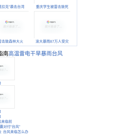
莫拉克”袭击台湾
重庆学生被雷击致死
雷击致森林大火
渝大暴雨87万人受灾
指南
高温
雷电
干旱
暴雨
台风
台
台
台
风来临前
囊对付“台风”
: 台风来临怎么办