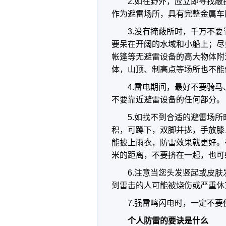
2.如在野外，应立即寻找
作为避雷场所，具有完整金属车
3.没有掩蔽所时，千万不
要呆在开阔的水域和小船上；尽
帐篷等无避雷设备的高大物体附
体，山顶、制高点等场所也不能
4.雷电期间，最好不要骑
不要靠近避雷设备的任何部分。
5.如找不到合适的避雷场
积，可蹲下，双脚并拢，手放膝
能披上雨衣，防雷效果就更好。
米的距离，不要挤在一起，也可
6.注意当您头发竖起或皮
到雷击的人可能被烧伤或严重休
7.强雷鸣闪电时，一定不要
个人防雷的要诀是什么