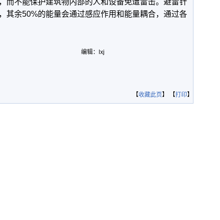
，而不能保护建筑物内部的人和设备免遭雷击。避雷针
地，其余50%的能量会通过感应作用和能量耦合，通过各
编辑：lxj
【
收藏此页
】 【
打印
】