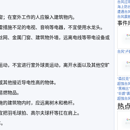
台风过
海上防
遭遇台
门窗；在室外工作的人应躲入建筑物内。
台风震
事件
防雷措施不足的电视、音响等电器，不宜使用水龙头。
铁丝网、金属门窗、建筑物外墙，远离电线等带电设备或
台风“卢
。
上运动，不宜进行室外球类运动，离开水面以及其他空旷
“森拉克
上或其他接近导电性高的物体。
超强台风
“黑格比
易燃物品。
“巨爵”
超强台风
设施的建筑物内时，应远离树木和桅杆。
热
不宜把羽毛球拍、高尔夫球杆等扛在肩上。
车。