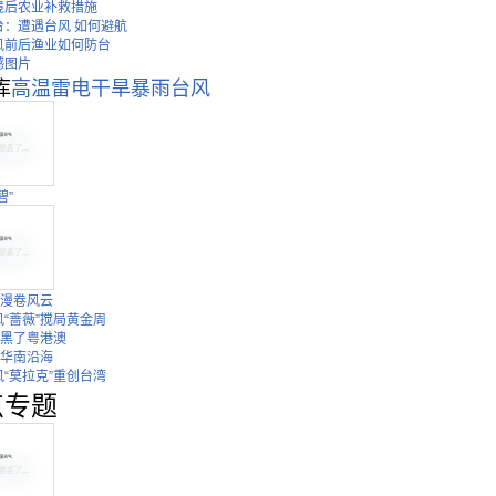
境后农业补救措施
台：遭遇台风 如何避航
风前后渔业如何防台
撼图片
库
高温
雷电
干旱
暴雨
台风
碧”
”漫卷风云
“蔷薇”搅局黄金周
”黑了粤港澳
袭华南沿海
“莫拉克”重创台湾
点专题