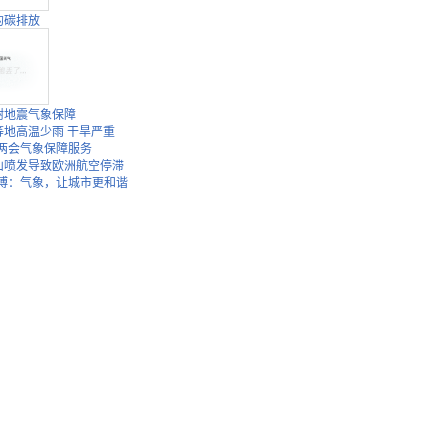
的碳排放
树地震气象保障
等地高温少雨 干旱严重
年两会气象保障服务
山喷发导致欧洲航空停滞
世博：气象，让城市更和谐