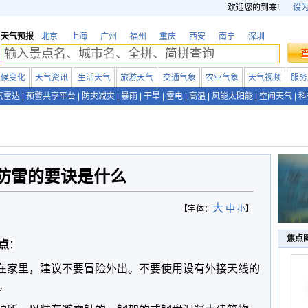
欢迎您的到来!
设
天气预报
北京
上海
广州
福州
重庆
西安
南宁
深圳
气候变化
天气资讯
生活天气
旅游天气
交通气象
农业气象
天气视频
服务
气雷达
|
预警共享平台
|
防灾减灾
|
暴雨
|
干旱
|
雷电
|
高温
|
风能太阳能
|
空间天气
|
科
防雷的要诀是什么
大
中
【字体：
小
】
焦点
点
：
巧在家里，建议不要冒险外出。不要使用设有外接天线的
。