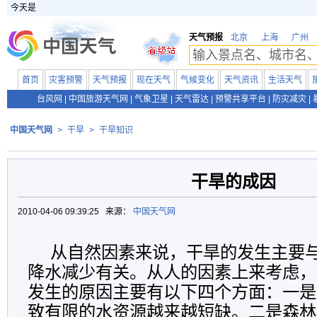
今天是
天气预报
北京
上海
广州
首页
灾害预警
天气预报
现在天气
气候变化
天气资讯
生活天气
台风网
|
中国旅游天气网
|
气象卫星
|
天气雷达
|
预警共享平台
|
防灾减灾
|
中国天气网
>
干旱
>
干旱知识
干旱的成因
2010-04-06 09:39:25 来源：
中国天气网
从自然因素来说，干旱的发生主要
降水减少有关。从人的因素上来考虑，
发生的原因主要有以下四个方面：一是
致有限的水资源越来越短缺。二是森林