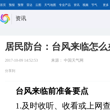
首页
预报
预警
雷达
云图
天气地图
专业产品
资讯
视频
节气
更多
资讯
居民防台：台风来临怎么
2017-10-09 14:52:53
来源：
中国天气网
分享到
台风来临前准备要点
1.及时收听、收看或上网