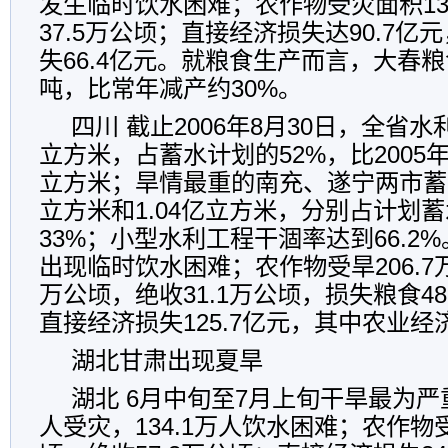
发生临时饮水困难；农作物受灾面积13
37.5万公顷；直接经济损失达90.7
失66.4亿元。就粮食生产而言，大春粮
吨，比常年减产约30%。
四川 截止2006年8月30日，全省水利
立方米，占蓄水计划的52%，比2005年
立方米；旱情最重的南充、遂宁两市蓄水
立方米和1.04亿立方米，分别占计划蓄
33%；小型水利工程干涸率达到66.2%
出现临时饮水困难；农作物受旱206.7万
万公顷，绝收31.1万公顷，损失粮食48
直接经济损失125.7亿元，其中农业经济
湖北甘肃出现夏旱
湖北 6月中旬至7月上旬干旱最为严重
人受灾，134.1万人饮水困难；农作物受