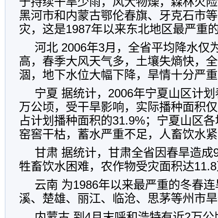
于持续干旱少雨，风大物燥，森林火险
黑河市和内蒙古鄂伦春旗、牙克石市等
灾，这是1987年以来东北地区最严重
河北 2006年3月，全省平均降水仅为
高，春季大风天气多，土壤失熵快，全
涸，地下水位大幅下降，旱情十分严重
宁夏 据统计，2006年宁夏山区计划
万公顷，受干旱影响，实际播种面积仅为
占计划播种面积的31.9%；宁夏山区各
窑窖干枯，蓄水严重不足，人畜饮水紧
甘肃 据统计，甘肃全省因春旱造成9.
牲畜饮水困难，农作物受灾面积达11.
云南 为1986年以来最严重的冬春
溪、楚雄、丽江、临沧、思茅等州市旱
内蒙古 到4月末呼和浩特有近2万