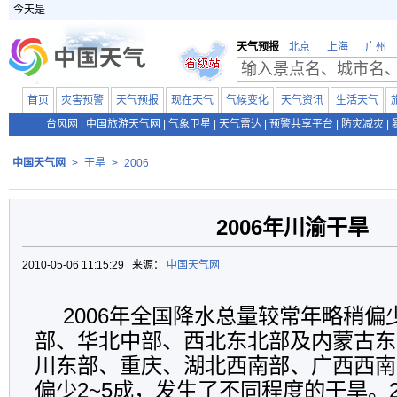
今天是
天气预报
北京
上海
广州
首页
灾害预警
天气预报
现在天气
气候变化
天气资讯
生活天气
台风网
|
中国旅游天气网
|
气象卫星
|
天气雷达
|
预警共享平台
|
防灾减灾
|
中国天气网
>
干旱
>
2006
2006年川渝干旱
2010-05-06 11:15:29 来源：
中国天气网
2006年全国降水总量较常年略稍
部、华北中部、西北东北部及内蒙古东
川东部、重庆、湖北西南部、广西西南
偏少2~5成，发生了不同程度的干旱。20