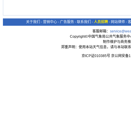
关于我们
-
营销中心
-
广告服务
-
联系我们
-
人员招聘
-
网站律师
-
客服邮箱：
service@wea
Copyright©中国气象局公共气象服务中心 All
制作维护与商务推
郑重声明：使用本站天气信息，请与本站联系
京ICP证010385号 京公网安备1