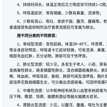
4、持续时间长，体温正常后乏力等症状可持续1~2周
5、呼吸道症状：常有咽痛，少数有鼻塞、流涕等；
6、少数有恶心、呕吐、食欲不振、腹泻、腹痛等。
者或接受免疫抑制剂治疗者患流感后可发展为肺炎。
按不同分类的不同表现：
1、单纯型流感：急性起病，体温39~40℃，伴畏寒
等全身症状明显，呼吸道卡它症状轻微，可有流涕、鼻塞
咽部充血红肿，无分泌物，肺部可及干性啰音。
2、肺炎型流感：较少见，多发生于老人、小孩、原
发病毒性肺炎，继发细菌性肺炎，混合细菌病毒肺炎。表
嗽、咳血痰、呼吸急促、紫绀，肺部可闻及湿啰音。胸片
痰培养无致病细菌生长，可分离出流感病毒。可因呼吸循
3、中毒性流感：以中枢神经系统及心血管系统损害
压下降，瞻望、惊厥、脑膜刺激征等脑炎脑膜炎症状。
4、胃肠炎型流感：少见，以腹泻、腹痛、呕吐为主