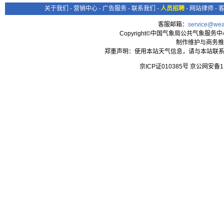
关于我们
-
营销中心
-
广告服务
-
联系我们
-
人员招聘
-
网站律师
-
客服邮箱：
service@wea
Copyright©中国气象局公共气象服务中心 All
制作维护与商务推
郑重声明：使用本站天气信息，请与本站联系
京ICP证010385号 京公网安备1