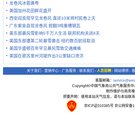
龙卷风冰雹袭粤
美国加州花田鲜花盛开
西安阎良现罕见龙卷风 直径10米将村民卷上天
广东紫金县现龙卷风 掀翻3吨重槽钢瓦
美东部暴风雪影响5千万人生活 联邦机构关闭4天
美国东部遭第二轮暴雪袭击 纽约数百航班取消
美国华盛顿百年罕见暴风雪致交通瘫痪
美国在密苏里州河堤炸出3公里缺口泄洪
关于我们
-
营销中心
-
广告服务
-
联系我们
-
人员招聘
-
网站律师
-
客服邮箱：
service@wea
Copyright©中国气象局公共气象服务中心 All
制作维护与商务推
郑重声明：使用本站天气信息，请与本站联系
京ICP证010385号 京公网安备1