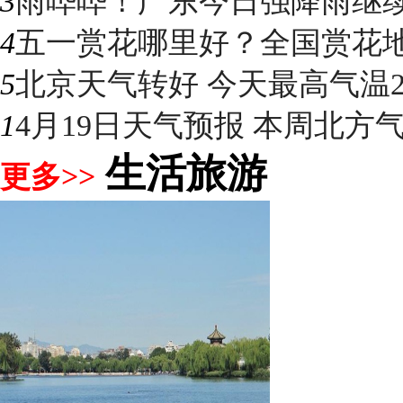
3
雨哗哗！广东今日强降雨继续“控
4
五一赏花哪里好？全国赏花地图
5
北京天气转好 今天最高气温2
1
4月19日天气预报 本周北方气温
生活旅游
更多>>