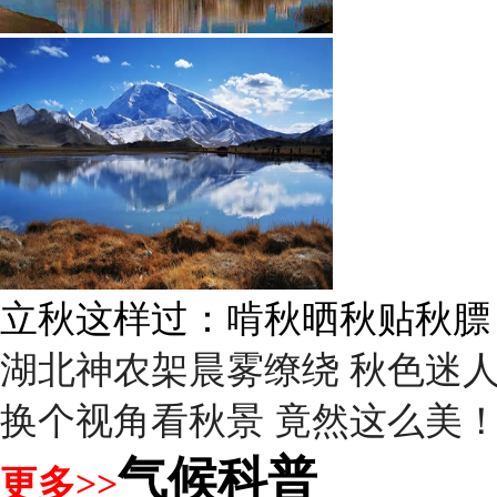
立秋这样过：啃秋晒秋贴秋膘
湖北神农架晨雾缭绕 秋色迷
换个视角看秋景 竟然这么美
气候科普
更多>>