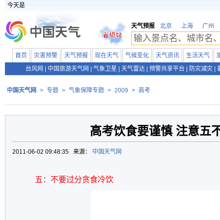
今天是
天气预报
北京
上海
广州
首页
灾害预警
天气预报
现在天气
气候变化
天气资讯
生活天气
台风网
|
中国旅游天气网
|
气象卫星
|
天气雷达
|
预警共享平台
|
防灾减灾
|
中国天气网
>
专题
>
气象保障专题
>
2009
>
高考
高考饮食要谨慎 注意五
2011-06-02 09:48:35 来源：
中国天气网
五：不要过分贪食冷饮