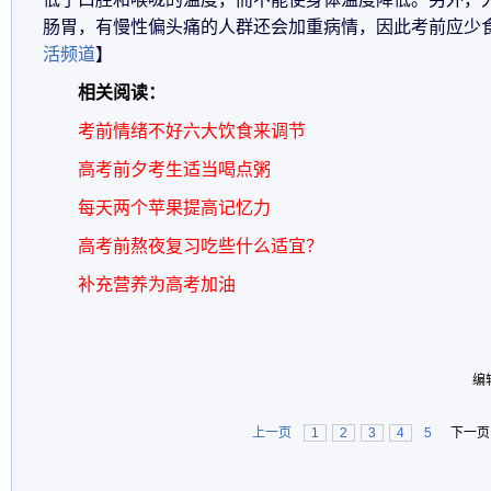
肠胃，有慢性偏头痛的人群还会加重病情，因此考前应少
活频道
】
相关阅读：
考前情绪不好六大饮食来调节
高考前夕考生适当喝点粥
每天两个苹果提高记忆力
高考前熬夜复习吃些什么适宜？
补充营养为高考加油
编
上一页
1
2
3
4
5
下一页