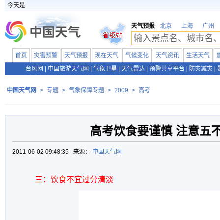
今天是
天气预报
北京
上海
广州
首页
灾害预警
天气预报
现在天气
气候变化
天气资讯
生活天气
台风网
|
中国旅游天气网
|
气象卫星
|
天气雷达
|
预警共享平台
|
防灾减灾
|
中国天气网
>
专题
>
气象保障专题
>
2009
>
高考
高考饮食要谨慎 注意五
2011-06-02 09:48:35 来源：
中国天气网
三：饮食不宜过分清淡