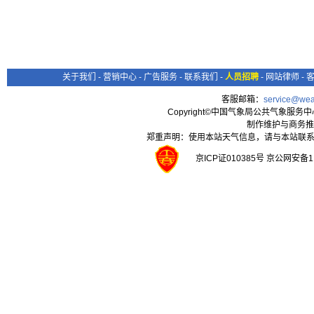
关于我们
-
营销中心
-
广告服务
-
联系我们
-
人员招聘
-
网站律师
-
客服邮箱：
service@wea
Copyright©中国气象局公共气象服务中心 All
制作维护与商务推
郑重声明：使用本站天气信息，请与本站联系
京ICP证010385号 京公网安备1