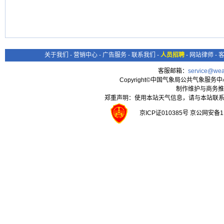
关于我们
-
营销中心
-
广告服务
-
联系我们
-
人员招聘
-
网站律师
-
客服邮箱：
service@wea
Copyright©中国气象局公共气象服务中心 All
制作维护与商务推
郑重声明：使用本站天气信息，请与本站联系
京ICP证010385号 京公网安备1