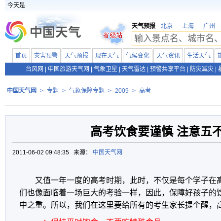
今天是
天气预报
北京
上海
广州
首页
灾害预警
天气预报
现在天气
气候变化
天气资讯
生活天气
台风网
|
中国旅游天气网
|
气象卫星
|
天气雷达
|
预警共享平台
|
防灾减灾
|
中国天气网
>
专题
>
气象保障专题
>
2009
>
高考
高考饮食要谨慎 注意五
2011-06-02 09:48:35 来源：
中国天气网
又值一年一度的高考时期，此时，不仅是每个学子在
们也像面临着一场巨大的考验一样，因此，保障好孩子的
中之重。所以，我们在这里要给所有的考生家长提个醒，