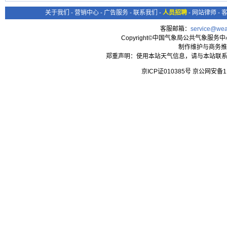
关于我们
-
营销中心
-
广告服务
-
联系我们
-
人员招聘
-
网站律师
-
客服邮箱：
service@wea
Copyright©中国气象局公共气象服务中心 All
制作维护与商务推
郑重声明：使用本站天气信息，请与本站联系
京ICP证010385号 京公网安备1