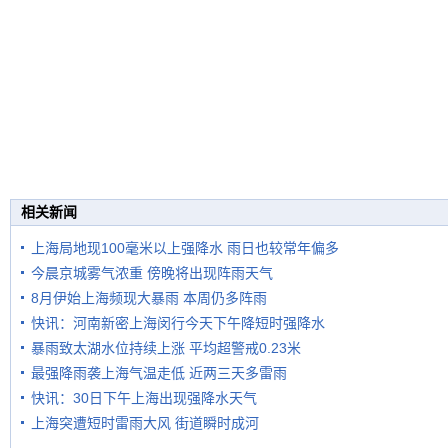
相关新闻
上海局地现100毫米以上强降水 雨日也较常年偏多
今晨京城雾气浓重 傍晚将出现阵雨天气
8月伊始上海频现大暴雨 本周仍多阵雨
快讯：河南新密上海闵行今天下午降短时强降水
暴雨致太湖水位持续上涨 平均超警戒0.23米
最强降雨袭上海气温走低 近两三天多雷雨
快讯：30日下午上海出现强降水天气
上海突遭短时雷雨大风 街道瞬时成河