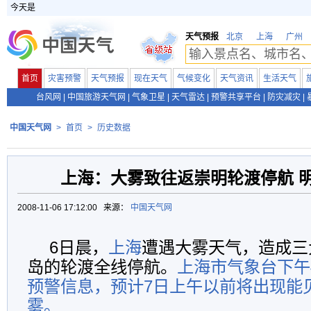
今天是
天气预报
北京
上海
广州
首页
灾害预警
天气预报
现在天气
气候变化
天气资讯
生活天气
台风网
|
中国旅游天气网
|
气象卫星
|
天气雷达
|
预警共享平台
|
防灾减灾
|
中国天气网
>
首页
>
历史数据
上海：大雾致往返崇明轮渡停航 
2008-11-06 17:12:00 来源：
中国天气网
6日晨，
上海
遭遇大雾天气，造成三
岛的轮渡全线停航。
上海市气象台下午
预警信息，预计7日上午以前将出现能见
雾。