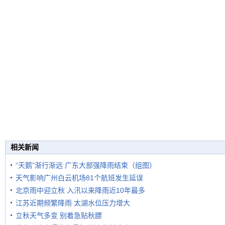
相关新闻
“天鹅”渐行渐远 广东大部强降雨结束（组图）
天气影响广州白云机场81个航班发生延误
北京雨中迎立秋 入汛以来降雨近10年最多
江苏近期频繁降雨 太湖水位压力增大
立秋天气多变 别着急贴秋膘