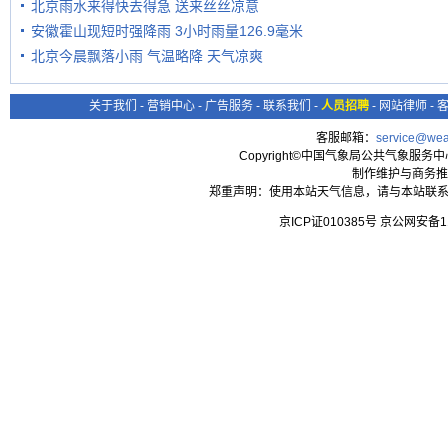
北京雨水来得快去得急 送来丝丝凉意
安徽霍山现短时强降雨 3小时雨量126.9毫米
北京今晨飘落小雨 气温略降 天气凉爽
关于我们
-
营销中心
-
广告服务
-
联系我们
-
人员招聘
-
网站律师
-
客服邮箱：
service@wea
Copyright©中国气象局公共气象服务中心 All
制作维护与商务推
郑重声明：使用本站天气信息，请与本站联系
京ICP证010385号 京公网安备1