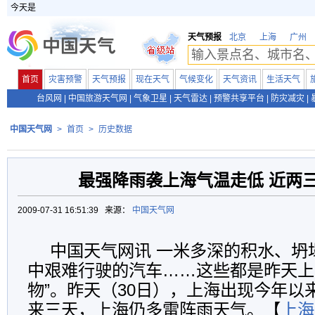
今天是
天气预报
北京
上海
广州
首页
灾害预警
天气预报
现在天气
气候变化
天气资讯
生活天气
台风网
|
中国旅游天气网
|
气象卫星
|
天气雷达
|
预警共享平台
|
防灾减灾
|
中国天气网
>
首页
>
历史数据
最强降雨袭上海气温走低 近两
2009-07-31 16:51:39 来源：
中国天气网
中国天气网讯 一米多深的积水、坍
中艰难行驶的汽车……这些都是昨天上
物”。昨天（30日），上海出现今年以
来三天，上海仍多雷阵雨天气。【
上海