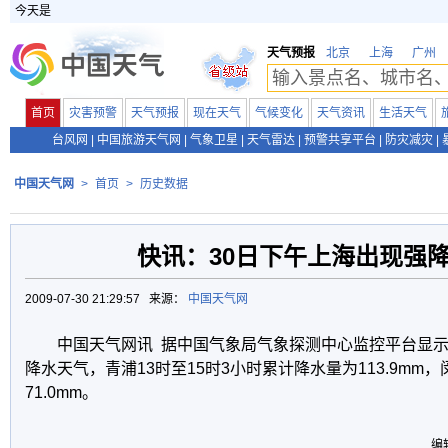
今天是
天气预报
北京
上海
广州
首页
灾害预警
天气预报
现在天气
气候变化
天气资讯
生活天气
台风网
|
中国旅游天气网
|
气象卫星
|
天气雷达
|
预警共享平台
|
防灾减灾
|
中国天气网
>
首页
>
历史数据
快讯：30日下午上海出现强
2009-07-30 21:29:57 来源：
中国天气网
中国天气网讯 据中国气象局气象探测中心监控平台显示
降水天气，青浦13时至15时3小时累计降水量为113.9mm
71.0mm。
编