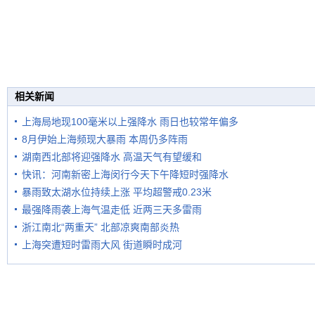
相关新闻
上海局地现100毫米以上强降水 雨日也较常年偏多
8月伊始上海频现大暴雨 本周仍多阵雨
湖南西北部将迎强降水 高温天气有望缓和
快讯：河南新密上海闵行今天下午降短时强降水
暴雨致太湖水位持续上涨 平均超警戒0.23米
最强降雨袭上海气温走低 近两三天多雷雨
浙江南北“两重天” 北部凉爽南部炎热
上海突遭短时雷雨大风 街道瞬时成河