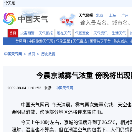
今天是
天气预报
北京
上海
广州
首页
灾害预警
天气预报
现在天气
气候变化
天气资讯
生活天气
台风网
|
中国旅游天气网
|
气象卫星
|
天气雷达
|
预警共享平台
|
防灾减灾
|
中国天气网
>
首页
>
历史数据
今晨京城雾气浓重 傍晚将出现
2009-08-04 11:01:52 来源：
中国天气网
中国天气网讯 今天清晨，雾气再次笼罩京城，天空
会明显消散，傍晚部分地区还将迎来雷阵雨。
今天上午10时左右，京城的温度升到了26.5℃，相对
照射，温度也不算高，但在潮湿空气的包裹下，人们仍感