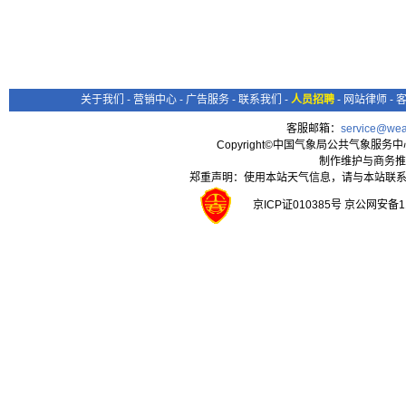
关于我们
-
营销中心
-
广告服务
-
联系我们
-
人员招聘
-
网站律师
-
客服邮箱：
service@wea
Copyright©中国气象局公共气象服务中心 All
制作维护与商务推
郑重声明：使用本站天气信息，请与本站联系
京ICP证010385号 京公网安备1