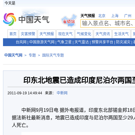
今天是
天气预报
北京
上海
广州
首页
灾害预警
天气预报
现在天气
气候变化
天气资讯
生活天气
台风网
|
中国旅游天气网
|
气象卫星
|
天气雷达
|
预警共享平台
|
防灾减灾
|
中国天气网
>
专题
>
国际天气专题
印东北地震已造成印度尼泊尔两国至
2011-09-19 14:49:44 来源：
中新网
中新网9月19日电 据外电报道，印度东北部锡金邦18
据法新社最新消息，地震已造成印度与尼泊尔两国至少29
人死亡。