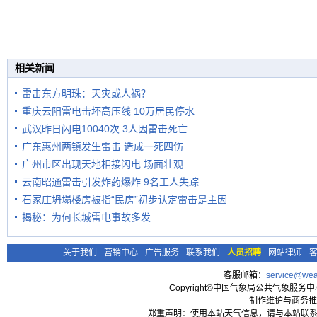
相关新闻
雷击东方明珠：天灾或人祸？
重庆云阳雷电击坏高压线 10万居民停水
武汉昨日闪电10040次 3人因雷击死亡
广东惠州两镇发生雷击 造成一死四伤
广州市区出现天地相接闪电 场面壮观
云南昭通雷击引发炸药爆炸 9名工人失踪
石家庄坍塌楼房被指“民房”初步认定雷击是主因
揭秘：为何长城雷电事故多发
关于我们
-
营销中心
-
广告服务
-
联系我们
-
人员招聘
-
网站律师
-
客服邮箱：
service@wea
Copyright©中国气象局公共气象服务中心 All
制作维护与商务推
郑重声明：使用本站天气信息，请与本站联系