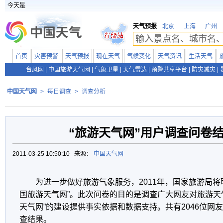
今天是
天气预报
北京
上海
广州
首页
灾害预警
天气预报
现在天气
气候变化
天气资讯
生活天气
台风网
|
中国旅游天气网
|
气象卫星
|
天气雷达
|
预警共享平台
|
防灾减灾
|
中国天气网
>
每日调查
>
调查分析
“旅游天气网”用户调查问卷
2011-03-25 10:50:10 来源：
中国天气网
为进一步做好旅游气象服务，2011年，国家旅游局将
国旅游天气网”。此次问卷的目的是调查广大网友对旅游天
天气网”的建设提供事实依据和数据支持。共有2046位网
查结果。