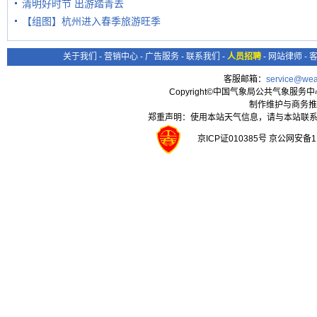
清明好时节 出游踏青去
【组图】杭州进入春季旅游旺季
关于我们
-
营销中心
-
广告服务
-
联系我们
-
人员招聘
-
网站律师
-
客服邮箱：
service@wea
Copyright©中国气象局公共气象服务中心 All
制作维护与商务推
郑重声明：使用本站天气信息，请与本站联系
京ICP证010385号 京公网安备1