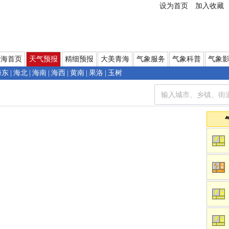
设为首页
加入收藏
青海首页
天气预报
精细预报
大美青海
气象服务
气象科普
气象
海东
|
海北
|
海南
|
海西
|
黄南
|
果洛
|
玉树