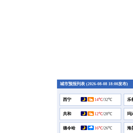
城市预报列表 (2026-08-08 18:00发布)
西宁
14℃
/
32℃
乐
共和
12℃
/
28℃
玛
德令哈
16℃
/
26℃
海