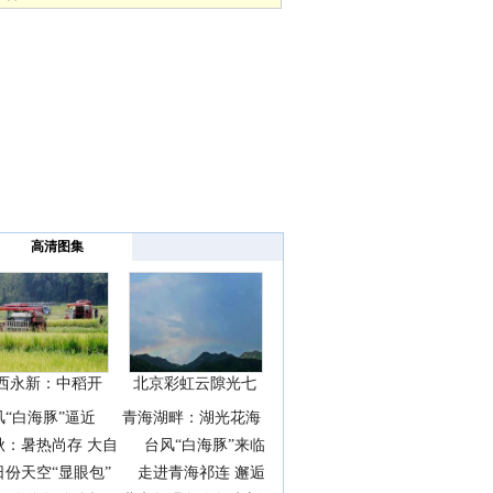
高清图集
西永新：中稻开
北京彩虹云隙光七
镰抢
彩云
风“白海豚”逼近
青海湖畔：湖光花海
秋：暑热尚存 大自
台风“白海豚”来临
日份天空“显眼包”
走进青海祁连 邂逅