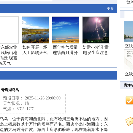
一
台
更多
高
立秋
防东部农业
如何开展一场
西宁空气质量
防雷小常识 雷
及浅脑山地
人工影响天气
连续两月满分
电发生应注意
可能出现霜
冻天气
立秋
青海
青海湖鸟岛
预报日期： 2025-11-26 20:00:00
天气状况： 晴
气温： 3℃/ -17℃
鸟岛，位于青海湖西北隅，距布哈河三角洲不远的地方，因
岛上栖息数以十万计的候鸟而得名。西边小岛叫海西山；东
边的大岛叫海西皮。海西山所形似驼峰，现在随着湖水下降