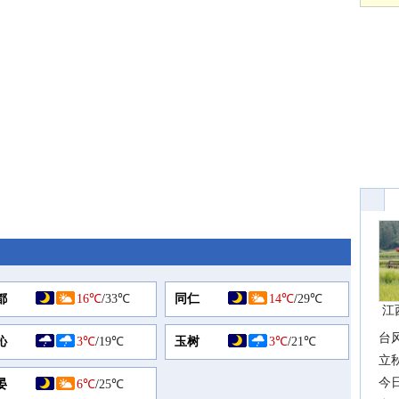
都
16℃
/
33℃
同仁
14℃
/
29℃
江
台
沁
3℃
/
19℃
玉树
3℃
/
21℃
长
立
前
今
晏
6℃
/
25℃