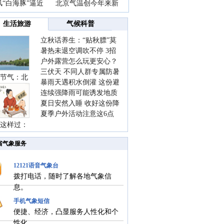
风“白海豚”逼近
北京气温创今年来新
生活旅游
气候科普
立秋话养生：“贴秋膘”莫
暑热未退空调吹不停 3招
着急 先清暑再防燥
户外露营怎么玩更安心？
护住肩颈不酸痛
三伏天 不同人群专属防暑
这份攻略请收好
节气：北
暴雨天遇积水倒灌 这份避
要点请收好
连续强降雨可能诱发地质
险提示请收好
夏日安然入睡 收好这份降
灾害 这些前兆要知道
夏季户外活动注意这6点
温小贴士
这样过：
防暑健身两不误
省气象服务
12121语音气象台
拨打电话，随时了解各地气象信
息。
手机气象短信
便捷、经济，凸显服务人性化和个
性化。