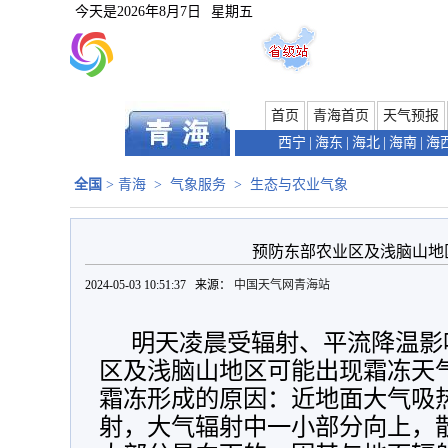
今天是
2026年8月7日
星期五
首页
青海首页
天气预报
西宁
|
海东
|
海北
|
海南
|
海
全国
>
青海
>
气象服务
>
生态与农业气象
预防东部农业区及浅脑山地
2024-05-03 10:51:37 来源：
中国天气网青海站
明天凌晨受辐射、平流降温影
区及浅脑山地区可能出现霜冻天
霜冻形成的原因：近地面大气吸
射，大气辐射中一小部分向上，