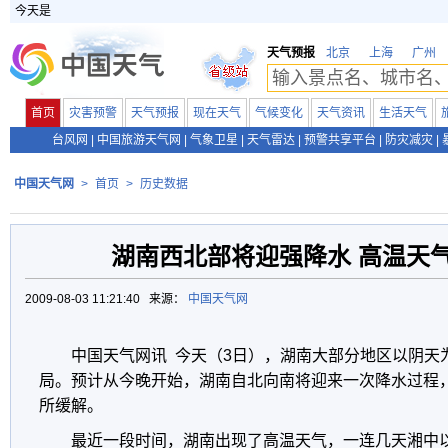
今天是
天气预报
北京
上海
广州
首页
灾害预警
天气预报
现在天气
气候变化
天气资讯
生活天气
台风网
|
中国旅游天气网
|
气象卫星
|
天气雷达
|
预警共享平台
|
防灾减灾
|
中国天气网
>
首页
>
历史数据
湖南西北部将迎强降水 高温天
2009-08-03 11:21:40 来源：
中国天气网
中国天气网讯 今天（3日），湖南大部分地区以阴天
局。预计从今晚开始，湖南自北向南将迎来一次降水过程
所缓解。
最近一段时间，湖南出现了高温天气，一连几天湘中