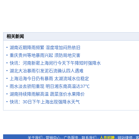
相关新闻
湖南近期降雨频繁 湿度增加闷热依旧
重庆贵州等地暴雨兴起 须防局地灾害
快讯：河南新密上海闵行今天下午降短时强降水
湖北大冶暴雨引发泥石流确认四人遇难
上海沿海今日仍有暴雨 太湖流域水位稳定
雨水淡去骄阳重现 明日湘东南高温达37℃
湖南持续降雨解高温 蔬菜涨价水果降价
快讯：30日下午上海出现强降水天气
关于我们
-
营销中心
-
广告服务
-
联系我们
-
人员招聘
-
网站律师
-