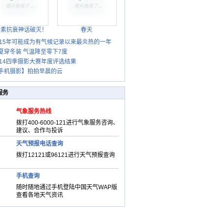
胎素抗衰神话破灭！
春天
015年可能成为有气候记录以来最炎热的一年
夏穿冬装 气温降至零下7度
014四季摄影大赛年度评选结果
手机摄影】拍拍早晨的云
服务
气象服务热线
拨打400-6000-121进行气象服务咨询、
建议、合作与投诉
天气预报电话查询
拨打12121或96121进行天气预报查询
手机查询
随时随地通过手机登陆中国天气WAP版
查看各地天气资讯