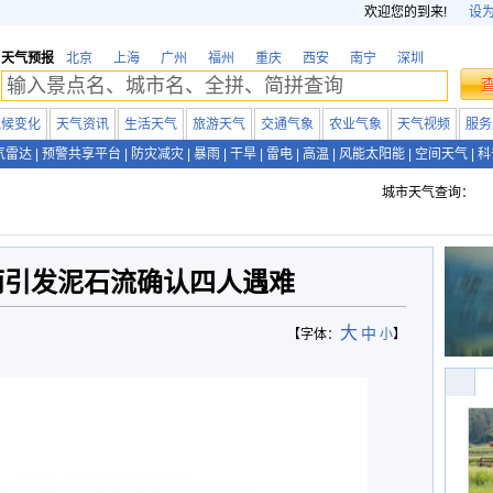
欢迎您的到来!
设
天气预报
北京
上海
广州
福州
重庆
西安
南宁
深圳
气候变化
天气资讯
生活天气
旅游天气
交通气象
农业气象
天气视频
服务
气雷达
|
预警共享平台
|
防灾减灾
|
暴雨
|
干旱
|
雷电
|
高温
|
风能太阳能
|
空间天气
|
科
城市天气查询：
雨引发泥石流确认四人遇难
大
中
【字体：
小
】