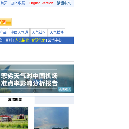
为首页
加入收藏
English Version
繁體中文
产品
中国天气通
天气社区
天气插件
普
|
百科
|
人员招聘
|
智慧气象
|
营销中心
高清图集