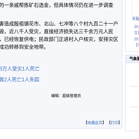
的一亲戚帮拣矿石选金，但具体情况仍在进一步调查
羊
害造成殷祖镇花市、北山、七冲等八个村九百二十一户
2
毁，近八千人受灾，直接经济损失达三千余万元人民
立
，已经恢复供电；民政部门正进村入户核灾，安排灾区
2
【
成功转移到安全地带。
气象
.3万人受灾1人死亡
致2人死亡1人失踪
编辑：超级管理员
【
收藏此页
】 【
打印
】