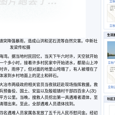
立
立
生活
祖镇突降强暴雨，造成山洪和泥石流等自然灾害。中新社
发梁传松摄
海湾。据当地村民回忆，当天下午六时许，天空就开始
一个多小时，接着许多村民家中开始进水，都是山上冲
立秋
逐渐
时许，雨停了，但对面的地里山垮塌了，有人被埋在了
体滚到乡村地面上的泥土和碎石。
大冶市两级政府相关官员当夜就赶赴现场指挥救援。救
立秋
兵预备役、国土、安监以及殷祖镇村干部四百余人(次)
秋晒
祝
平方公里。当晚，搜救人员挖出第一具遇难者遗体，至
社区
清理出来。至此，全部遇难人员遗体找到。
四名遇难人员家属各发放了五千元人民币慰问金。经初