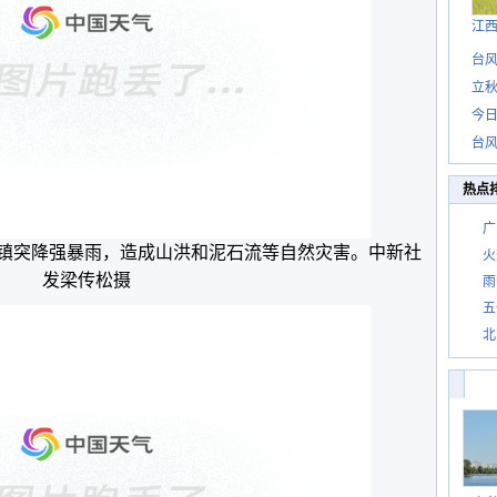
江
台风
立秋
今日
台风
热点
广
祖镇突降强暴雨，造成山洪和泥石流等自然灾害。中新社
火
发梁传松摄
雨
五
北