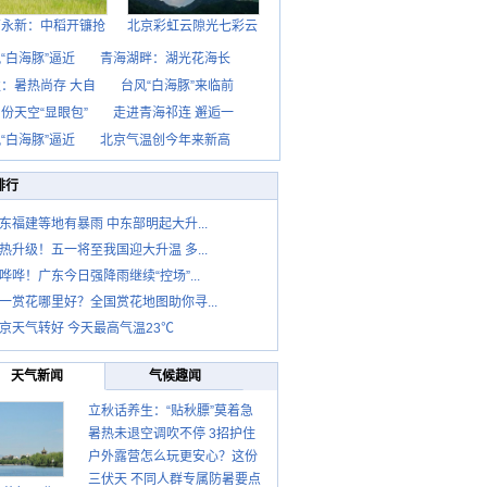
西永新：中稻开镰抢
北京彩虹云隙光七彩云
“白海豚”逼近
青海湖畔：湖光花海长
：暑热尚存 大自
台风“白海豚”来临前
份天空“显眼包”
走进青海祁连 邂逅一
“白海豚”逼近
北京气温创今年来新高
排行
东福建等地有暴雨 中东部明起大升...
热升级！五一将至我国迎大升温 多...
哗哗！广东今日强降雨继续“控场”...
一赏花哪里好？全国赏花地图助你寻...
京天气转好 今天最高气温23℃
天气新闻
气候趣闻
立秋话养生：“贴秋膘”莫着急
暑热未退空调吹不停 3招护住
先清暑再防燥
户外露营怎么玩更安心？这份
肩颈不酸痛
三伏天 不同人群专属防暑要点
攻略请收好