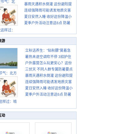
秋节气：北
暴雨天遇积水倒灌 这份避险提
请收好
连续强降雨可能诱发地质灾害
示请收好
夏日安然入睡 收好这份降温小
这些前兆要知道
夏季户外活动注意这6点 防暑
贴士
健身两不误
秋这样过：
旅游
立秋话养生：“贴秋膘”莫着急
暑热未退空调吹不停 3招护住
先清暑再防燥
户外露营怎么玩更安心？这份
肩颈不酸痛
三伏天 不同人群专属防暑要点
攻略请收好
节气：北方
暴雨天遇积水倒灌 这份避险提
请收好
转凉 南方暑
连续强降雨可能诱发地质灾害
示请收好
热仍盛
夏日安然入睡 收好这份降温小
这些前兆要知道
夏季户外活动注意这6点 防暑
贴士
健身两不误
这样过：啃
秋贴秋膘 庆
丰收迎秋来
互动