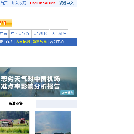
为首页
加入收藏
English Version
繁體中文
产品
中国天气通
天气社区
天气插件
普
|
百科
|
人员招聘
|
智慧气象
|
营销中心
高清图集