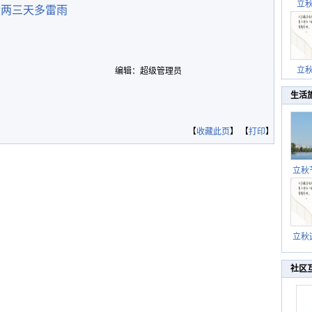
立
近两三天多雷雨
立
编辑：超级管理员
生活
【
收藏此页
】 【
打印
】
立秋
逐渐
立秋
秋晒
祝
社区