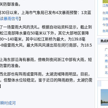
关防御准备。
江
月30日以来，上海市气象局已发布4次暴雨预警：1次蓝
台风
读暴雨信号
】
立秋
今日
了一场雷雨大风的洗礼。根据自动站资料显示，截止到
台风
、松江南部降水量在50毫米以下外，其它大部地区普降
～140毫米，其中以松江新桥为最大，为139.8毫
热点
～8级雷雨大风，最大阵风风速出现在闵行南部，为18.5
广
火
上海东部沿海有暴雨，傍晚到夜间浙江中部有大雨，短
雨
防雷的准备。
五
北
西北部也有阵雨或雷阵雨，太湖流域降雨明显。目前，
位，但整体水位较稳定。鉴于近日的降雨趋势，太湖仍需
】
道瞬时成河