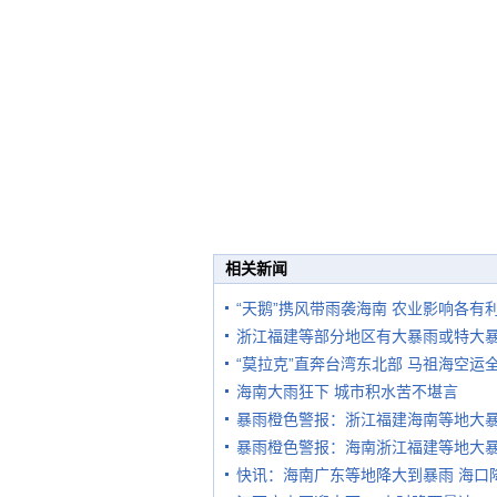
相关新闻
“天鹅”携风带雨袭海南 农业影响各有
浙江福建等部分地区有大暴雨或特大
“莫拉克”直奔台湾东北部 马祖海空运
海南大雨狂下 城市积水苦不堪言
暴雨橙色警报：浙江福建海南等地大
暴雨橙色警报：海南浙江福建等地大
快讯：海南广东等地降大到暴雨 海口