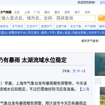
欢迎您的到来!
设
天气预报
北京
上海
广州
福州
重庆
西安
南宁
深圳
气候变化
天气资讯
生活天气
旅游天气
交通气象
农业气象
天气视频
服务
气雷达
|
预警共享平台
|
防灾减灾
|
暴雨
|
干旱
|
雷电
|
高温
|
风能太阳能
|
空间天气
|
科
城市天气查询：
仍有暴雨 太湖流域水位稳定
大
中
【字体：
小
】
2日）早晨，上海市气象台发布暴雨橙色预警称，今天该
流域水位较稳定，不过仍需做好防汛应急准备。【
上海
海市气象台发布暴雨橙色预警，预计该市今天仍有暴雨出