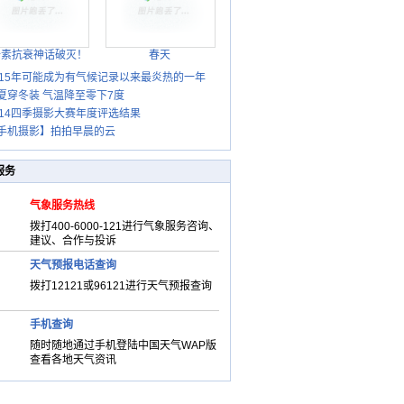
胎素抗衰神话破灭！
春天
015年可能成为有气候记录以来最炎热的一年
夏穿冬装 气温降至零下7度
014四季摄影大赛年度评选结果
手机摄影】拍拍早晨的云
服务
气象服务热线
拨打400-6000-121进行气象服务咨询、
建议、合作与投诉
天气预报电话查询
拨打12121或96121进行天气预报查询
手机查询
随时随地通过手机登陆中国天气WAP版
查看各地天气资讯