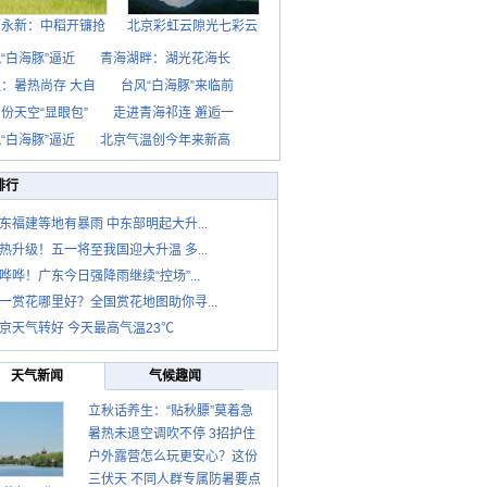
西永新：中稻开镰抢
北京彩虹云隙光七彩云
“白海豚”逼近
青海湖畔：湖光花海长
：暑热尚存 大自
台风“白海豚”来临前
份天空“显眼包”
走进青海祁连 邂逅一
“白海豚”逼近
北京气温创今年来新高
排行
东福建等地有暴雨 中东部明起大升...
热升级！五一将至我国迎大升温 多...
哗哗！广东今日强降雨继续“控场”...
一赏花哪里好？全国赏花地图助你寻...
京天气转好 今天最高气温23℃
天气新闻
气候趣闻
立秋话养生：“贴秋膘”莫着急
暑热未退空调吹不停 3招护住
先清暑再防燥
户外露营怎么玩更安心？这份
肩颈不酸痛
三伏天 不同人群专属防暑要点
攻略请收好