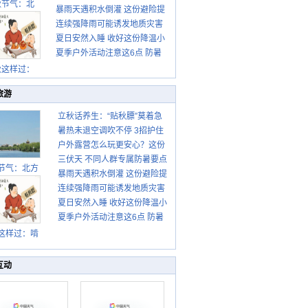
秋节气：北
暴雨天遇积水倒灌 这份避险提
请收好
连续强降雨可能诱发地质灾害
示请收好
夏日安然入睡 收好这份降温小
这些前兆要知道
夏季户外活动注意这6点 防暑
贴士
健身两不误
秋这样过：
旅游
立秋话养生：“贴秋膘”莫着急
暑热未退空调吹不停 3招护住
先清暑再防燥
户外露营怎么玩更安心？这份
肩颈不酸痛
三伏天 不同人群专属防暑要点
攻略请收好
节气：北方
暴雨天遇积水倒灌 这份避险提
请收好
转凉 南方暑
连续强降雨可能诱发地质灾害
示请收好
热仍盛
夏日安然入睡 收好这份降温小
这些前兆要知道
夏季户外活动注意这6点 防暑
贴士
健身两不误
这样过：啃
秋贴秋膘 庆
丰收迎秋来
互动