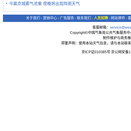
今晨京城雾气浓重 傍晚将出现阵雨天气
关于我们
-
营销中心
-
广告服务
-
联系我们
-
人员招聘
-
网站律师
-
客服邮箱：
service@wea
Copyright©中国气象局公共气象服务中心 All
制作维护与商务推
郑重声明：使用本站天气信息，请与本站联系
京ICP证010385号 京公网安备1