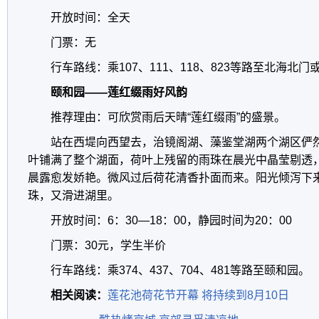
开放时间：全天
门票：无
行车路线：乘107、111、118、823等路至北海北
颐和园——莲红缀雨好风韵
推荐理由：可欣赏雨后天晴“莲红缀雨”的盛景。
站在西堤向西望去，治镜阁湖、藻鉴堂湖两个湖区俨
叶铺满了整个湖面，荷叶上残留的雨珠在晨光中晶莹剔透
晨露愈发娇艳。微风过后荷花清香扑面而来。阳光倾泻下
珠，又滑进湖里。
开放时间：6：30—18：00，静园时间为20：00
门票：30元，学生半价
行车路线：乘374、437、704、481等路至颐和园。
相关阅读：
莲花池荷花节开幕 将持续到8月10日