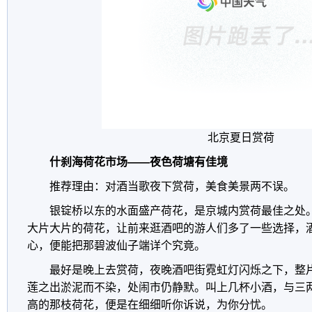
北京夏日赏荷
什刹海荷花市场——夜色荷塘有佳境
推荐理由：对酒当歌夜下赏荷，美食美景两不误。
银锭桥以东的水面盛产荷花，是京城内赏荷最佳之处
大片大片的荷花，让前来逛酒吧的游人们多了一些选择，
心，便能把那碧波仙子端详个究竟。
最好是晚上去赏荷，夜晚酒吧街霓虹灯闪烁之下，整
莲之出淤泥而不染，处闹市仍静默。叫上几杯小酒，与三
高的那枝荷花，便是在细细听你诉说，为你分忧。