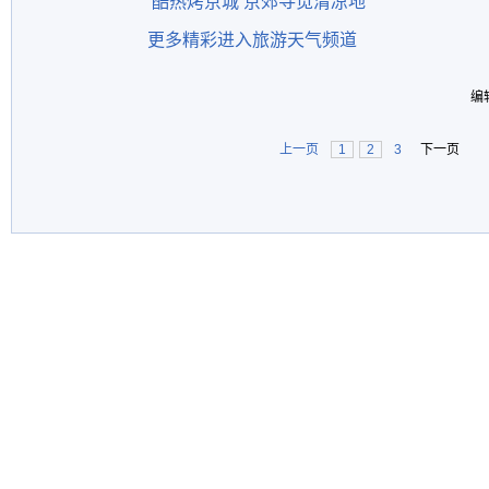
酷热烤京城 京郊寻觅清凉地
更多精彩进入旅游天气频道
编
上一页
1
2
3
下一页