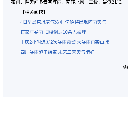
夜间，阴天间多云有阵雨，南转北风一二级，最低21℃。
【相关阅读】
4日早晨京城雾气浓重 傍晚将出现阵雨天气
石家庄暴雨 旧楼倒塌10余人被埋
重庆2小时连发2次暴雨预警 大暴雨再袭山城
四川暴雨趋于结束 未来三天天气晴好
编