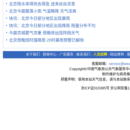
北京雨水来得快去得急 送来丝丝凉意
北京今晨飘落小雨 气温略降 天气凉爽
快讯：北京今日部分地区出现暴雨
快讯：北京今日部分地区出现降雨 雨量分布不均
今晨京城雾气浓重 傍晚将出现阵雨天气
北京傍晚短时强降雨 20时暴雨预警已解除
关于我们
-
营销中心
-
广告服务
-
联系我们
-
人员招聘
-
网站律师
-
客服邮箱：
service@wea
Copyright©中国气象局公共气象服务中心 All
制作维护与商务推
郑重声明：使用本站天气信息，请与本站联系
京ICP证010385号 京公网安备1