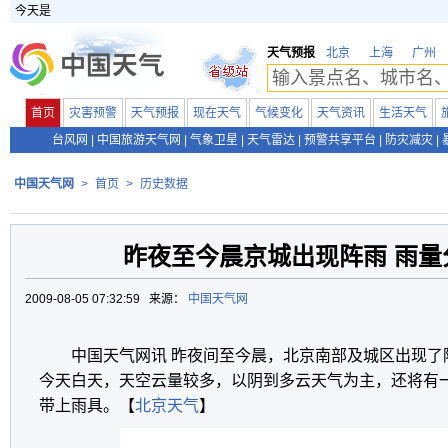
今天是
天气预报
北京
上海
广州
首页
灾害预警
天气预报
现在天气
气候变化
天气资讯
生活天气
台风网
|
中国旅游天气网
|
气象卫星
|
天气雷达
|
预警共享平台
|
防灾减灾
|
中国天气网
>
首页
>
历史数据
昨夜至今晨京城出现阵雨 雨量
2009-08-05 07:32:59 来源：
中国天气网
中国天气网讯 昨夜间至今晨，北京南部及城区出现了
今天白天，天空云量较多，以阴到多云天气为主，还将有
带上雨具。【
北京天气
】