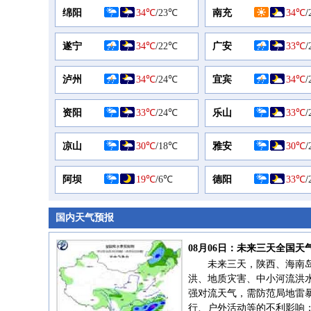
绵阳
34℃
/
23℃
南充
34℃
/
遂宁
34℃
/
22℃
广安
33℃
/
泸州
34℃
/
24℃
宜宾
34℃
/
资阳
33℃
/
24℃
乐山
33℃
/
凉山
30℃
/
18℃
雅安
30℃
/
阿坝
19℃
/
6℃
德阳
33℃
/
国内天气预报
08月06日：未来三天全国天
未来三天，陕西、海南
洪、地质灾害、中小河流洪
强对流天气，需防范局地雷
行、户外活动等的不利影响