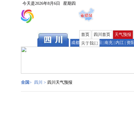
今天是
2026年8月6日
星期四
首页
四川首页
天气预报
成都
|
绵阳
|
德阳
|
南充
|
内江
|
资
关于我们
全国
>
四川
>
四川天气预报