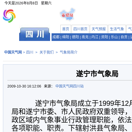
今天是
2026年8月8日
星期六
首页
四川首页
天气预报
生活气象
气
成都
|
绵阳
|
德阳
|
南充
|
内江
|
资阳
|
乐山
|
自贡
|
中国天气网
>
四川
>
关于我们
>
气象局简介
遂宁市气象局
2009-10-30 16:12:06 来源：
中国天气网四川站
遂宁市气象局成立于1999年12
局和遂宁市委、市人民政府双重领导，
政区域内气象事业行政管理职能，依法
各项职能、职责。下辖射洪县气象局、