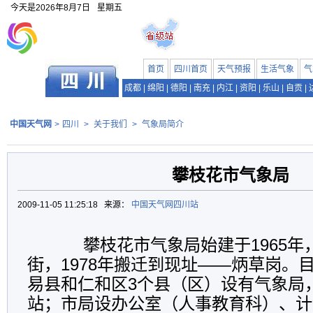
今天是
2026年8月7日
星期五
首页
四川首页
天气预报
生活气象
气
成都
|
绵阳
|
德阳
|
南充
|
内江
|
资阳
|
乐山
|
自贡
|
中国天气网
>
四川
>
关于我们
>
气象局简介
攀枝花市气象局
2009-11-05 11:25:18 来源：
中国天气网四川站
攀枝花市气象局始建于1965年
街，1978年搬迁到现址——炳草岗。
易县和仁和区3个县（区）设有气象局
站；市局设办公室（人事教育科）、计