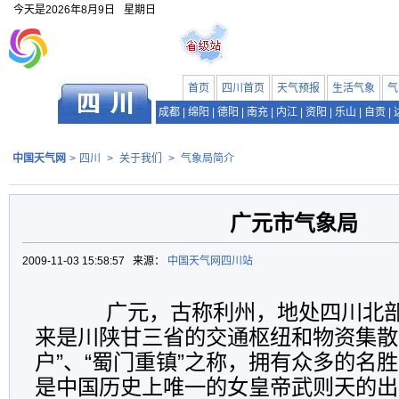
今天是
2026年8月9日
星期日
首页
四川首页
天气预报
生活气象
气
成都
|
绵阳
|
德阳
|
南充
|
内江
|
资阳
|
乐山
|
自贡
|
中国天气网
>
四川
>
关于我们
>
气象局简介
广元市气象局
2009-11-03 15:58:57 来源：
中国天气网四川站
广元，古称利州，地处四川北部
来是川陕甘三省的交通枢纽和物资集散
户”、“蜀门重镇”之称，拥有众多的名
是中国历史上唯一的女皇帝武则天的出