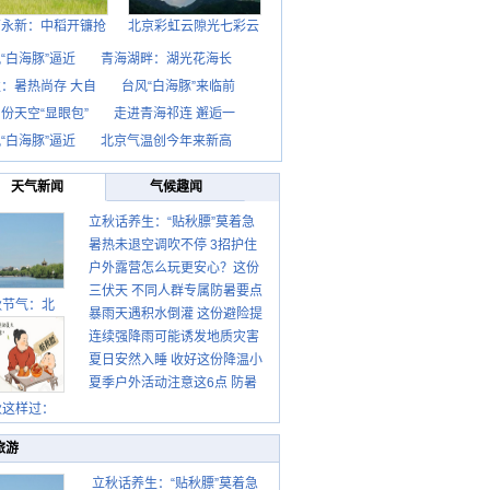
西永新：中稻开镰抢
北京彩虹云隙光七彩云
“白海豚”逼近
青海湖畔：湖光花海长
：暑热尚存 大自
台风“白海豚”来临前
份天空“显眼包”
走进青海祁连 邂逅一
“白海豚”逼近
北京气温创今年来新高
天气新闻
气候趣闻
立秋话养生：“贴秋膘”莫着急
暑热未退空调吹不停 3招护住
先清暑再防燥
户外露营怎么玩更安心？这份
肩颈不酸痛
三伏天 不同人群专属防暑要点
攻略请收好
秋节气：北
暴雨天遇积水倒灌 这份避险提
请收好
连续强降雨可能诱发地质灾害
示请收好
夏日安然入睡 收好这份降温小
这些前兆要知道
夏季户外活动注意这6点 防暑
贴士
健身两不误
秋这样过：
旅游
立秋话养生：“贴秋膘”莫着急