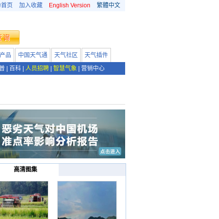
为首页
加入收藏
English Version
繁體中文
产品
中国天气通
天气社区
天气插件
普
|
百科
|
人员招聘
|
智慧气象
|
营销中心
高清图集