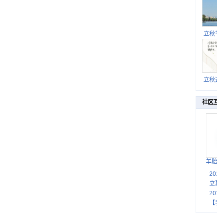
立秋
逐渐
立秋
秋晒
祝
社区
羊
2
立
2
【