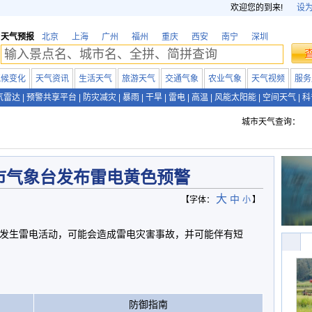
欢迎您的到来!
设
天气预报
北京
上海
广州
福州
重庆
西安
南宁
深圳
气候变化
天气资讯
生活天气
旅游天气
交通气象
农业气象
天气视频
服务
气雷达
|
预警共享平台
|
防灾减灾
|
暴雨
|
干旱
|
雷电
|
高温
|
风能太阳能
|
空间天气
|
科
城市天气查询：
市气象台发布雷电黄色预警
大
中
【字体：
小
】
能发生雷电活动，可能会造成雷电灾害事故，并可能伴有短
防御指南