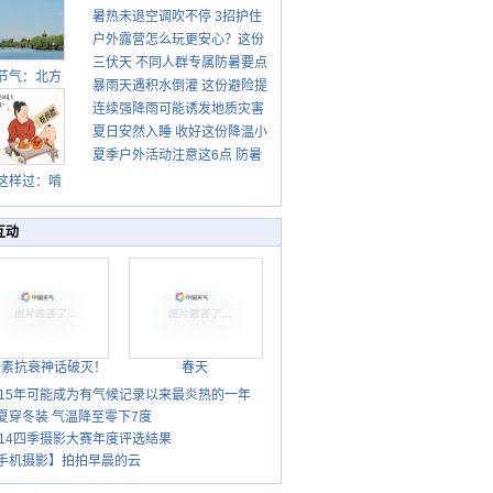
暑热未退空调吹不停 3招护住
先清暑再防燥
户外露营怎么玩更安心？这份
肩颈不酸痛
三伏天 不同人群专属防暑要点
攻略请收好
节气：北方
暴雨天遇积水倒灌 这份避险提
请收好
转凉 南方暑
连续强降雨可能诱发地质灾害
示请收好
热仍盛
夏日安然入睡 收好这份降温小
这些前兆要知道
夏季户外活动注意这6点 防暑
贴士
健身两不误
这样过：啃
秋贴秋膘 庆
丰收迎秋来
互动
胎素抗衰神话破灭！
春天
015年可能成为有气候记录以来最炎热的一年
夏穿冬装 气温降至零下7度
014四季摄影大赛年度评选结果
手机摄影】拍拍早晨的云