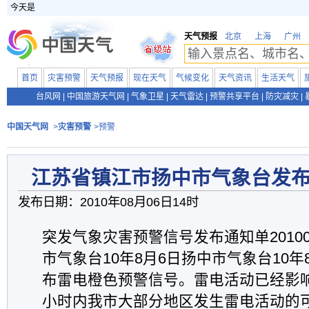
今天是
天气预报
北京
上海
广州
首页
灾害预警
天气预报
现在天气
气候变化
天气资讯
生活天气
台风网
|
中国旅游天气网
|
气象卫星
|
天气雷达
|
预警共享平台
|
防灾减灾
|
中国天气网
>
灾害预警
>预警
江苏省镇江市扬中市气象台发
发布日期：2010年08月06日14时
突发气象灾害预警信号发布通知单20100
市气象台10年8月6日扬中市气象台10年8
布雷电橙色预警信号。雷电活动已经影
小时内我市大部分地区发生雷电活动的