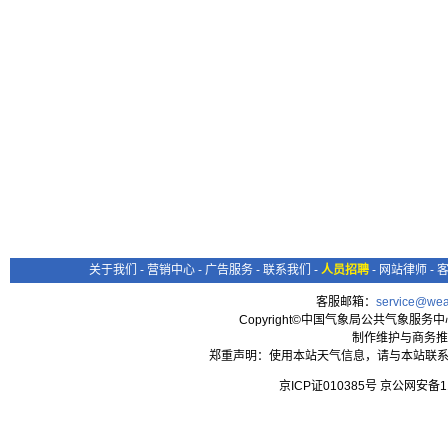
关于我们
-
营销中心
-
广告服务
-
联系我们
-
人员招聘
-
网站律师
-
客服邮箱：
service@wea
Copyright©中国气象局公共气象服务中心 All
制作维护与商务推
郑重声明：使用本站天气信息，请与本站联系
京ICP证010385号 京公网安备1