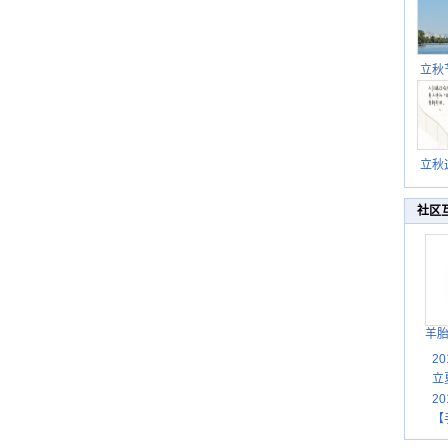
立秋
逐渐
立秋
秋晒
祝
社区
羊
2
立
2
【