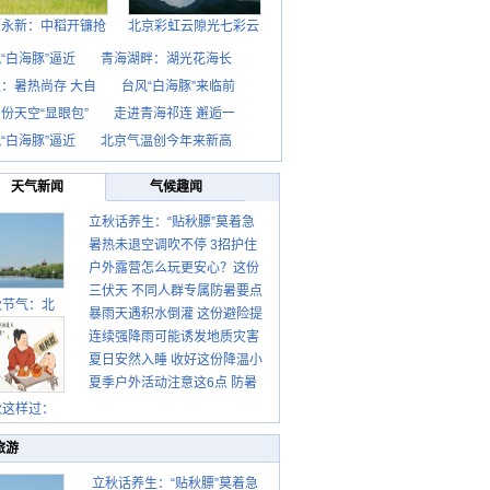
西永新：中稻开镰抢
北京彩虹云隙光七彩云
“白海豚”逼近
青海湖畔：湖光花海长
：暑热尚存 大自
台风“白海豚”来临前
份天空“显眼包”
走进青海祁连 邂逅一
“白海豚”逼近
北京气温创今年来新高
天气新闻
气候趣闻
立秋话养生：“贴秋膘”莫着急
暑热未退空调吹不停 3招护住
先清暑再防燥
户外露营怎么玩更安心？这份
肩颈不酸痛
三伏天 不同人群专属防暑要点
攻略请收好
秋节气：北
暴雨天遇积水倒灌 这份避险提
请收好
连续强降雨可能诱发地质灾害
示请收好
夏日安然入睡 收好这份降温小
这些前兆要知道
夏季户外活动注意这6点 防暑
贴士
健身两不误
秋这样过：
旅游
立秋话养生：“贴秋膘”莫着急