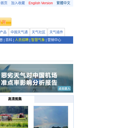
为首页
加入收藏
English Version
繁體中文
产品
中国天气通
天气社区
天气插件
普
|
百科
|
人员招聘
|
智慧气象
|
营销中心
高清图集