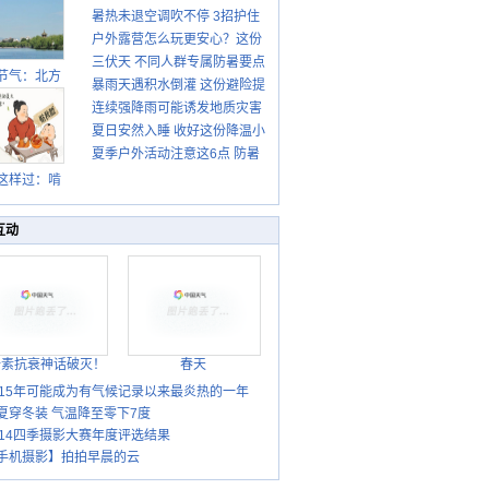
暑热未退空调吹不停 3招护住
先清暑再防燥
户外露营怎么玩更安心？这份
肩颈不酸痛
三伏天 不同人群专属防暑要点
攻略请收好
节气：北方
暴雨天遇积水倒灌 这份避险提
请收好
转凉 南方暑
连续强降雨可能诱发地质灾害
示请收好
热仍盛
夏日安然入睡 收好这份降温小
这些前兆要知道
夏季户外活动注意这6点 防暑
贴士
健身两不误
这样过：啃
秋贴秋膘 庆
丰收迎秋来
互动
胎素抗衰神话破灭！
春天
015年可能成为有气候记录以来最炎热的一年
夏穿冬装 气温降至零下7度
014四季摄影大赛年度评选结果
手机摄影】拍拍早晨的云