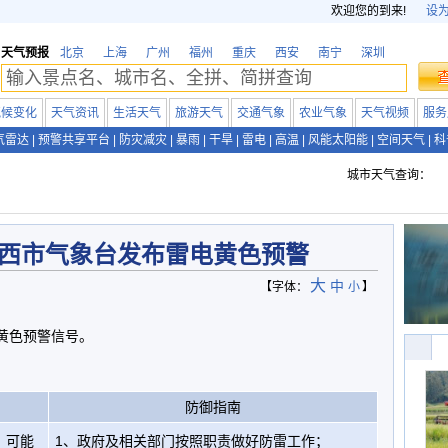
欢迎您的到来!
设
天气预报
北京
上海
广州
福州
重庆
西安
南宁
深圳
气候变化
天气资讯
生活天气
旅游天气
交通气象
农业气象
天气视频
服务
气雷达
|
预警共享平台
|
防灾减灾
|
暴雨
|
干旱
|
雷电
|
高温
|
风能太阳能
|
空间天气
|
科
城市天气查询：
西市气象台发布雷电黄色预警
大
中
【字体：
小
】
电黄色预警信号。
防御指南
，可能
1、政府及相关部门按照职责做好防雷工作；