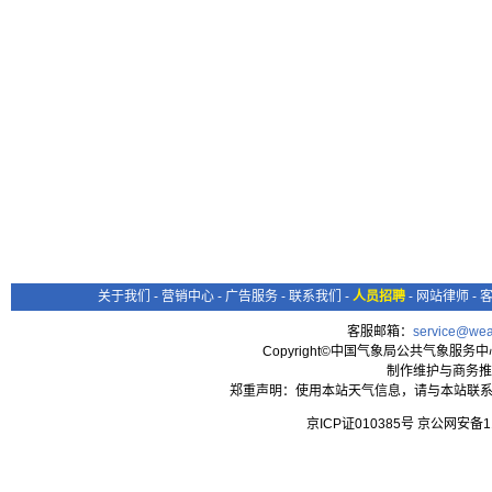
关于我们
-
营销中心
-
广告服务
-
联系我们
-
人员招聘
-
网站律师
-
客服邮箱：
service@wea
Copyright©中国气象局公共气象服务中心 All
制作维护与商务推
郑重声明：使用本站天气信息，请与本站联系
京ICP证010385号 京公网安备1