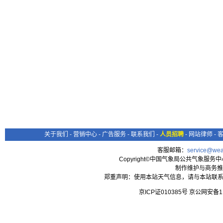
关于我们
-
营销中心
-
广告服务
-
联系我们
-
人员招聘
-
网站律师
-
客服邮箱：
service@wea
Copyright©中国气象局公共气象服务中心 All
制作维护与商务推
郑重声明：使用本站天气信息，请与本站联系
京ICP证010385号 京公网安备1