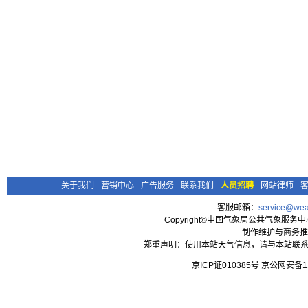
关于我们
-
营销中心
-
广告服务
-
联系我们
-
人员招聘
-
网站律师
-
客服邮箱：
service@wea
Copyright©中国气象局公共气象服务中心 All
制作维护与商务推
郑重声明：使用本站天气信息，请与本站联系
京ICP证010385号 京公网安备1