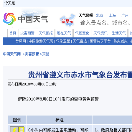
今天是
天气预报
北京
上海
广州
首页
灾害预警
天气预报
现在天气
气候变化
天气资讯
生活天气
台风网
|
中国旅游天气网
|
气象卫星
|
天气雷达
|
预警共享平台
|
防灾减灾
|
中国天气网
>
灾害预警
>预警
贵州省遵义市赤水市气象台发布
发布日期2010年08月06日13时
解除2010年8月6日10时发布的雷电黄色预警
图例
标准
6小时内可能发生雷电活动，可能
1、政府及相关部门