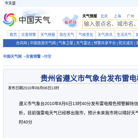
今天是
天气预报
北京
上海
广州
首页
灾害预警
天气预报
现在天气
气候变化
天气资讯
生活天气
台风网
|
中国旅游天气网
|
气象卫星
|
天气雷达
|
预警共享平台
|
防灾减灾
|
中国天气网
>
灾害预警
>预警
贵州省遵义市气象台发布雷电
发布日期2010年08月06日13时
遵义市气象台2010年8月6日13时40分发布雷电橙色预警解
析，目前强雷电天气已经移出我市，预计未来我市将以晴好天气
时40分