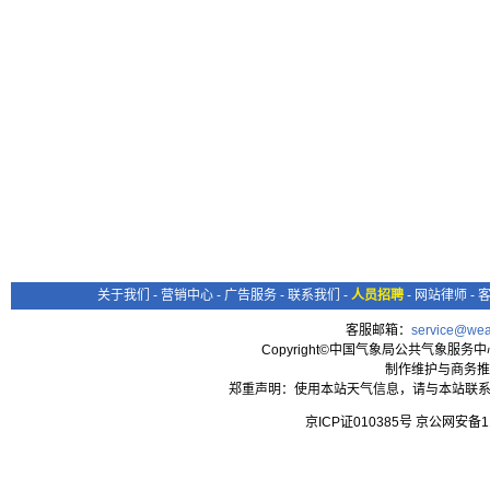
关于我们
-
营销中心
-
广告服务
-
联系我们
-
人员招聘
-
网站律师
-
客服邮箱：
service@wea
Copyright©中国气象局公共气象服务中心 All
制作维护与商务推
郑重声明：使用本站天气信息，请与本站联系
京ICP证010385号 京公网安备1