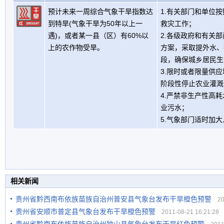
预计未来一周综合气象干旱指数达
1.有关部门和单位
到特旱(气象干旱为50年以上一
救灾工作；
遇)，或者某一县（区）有60%以
2.各级政府和有关
上的农作物受旱。
方案，采取提外水、
段，确保城乡居民生
3.限时或者限量供
阶段性停止农业灌溉
4.严禁非生产性高
业污水；
5.气象部门适时加
相关新闻
贵州省黔西南布依族苗族自治州普安县气象台发布干旱橙色预警
201
贵州省安顺市普定县气象台发布干旱橙色预警
2011-08-21 16:21:28