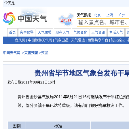
今天是
天气预报
北京
上海
广州
首页
灾害预警
天气预报
现在天气
气候变化
天气资讯
生活天气
台风网
|
中国旅游天气网
|
气象卫星
|
天气雷达
|
预警共享平台
|
防灾减灾
|
中国天气网
>
灾害预警
>预警
贵州省毕节地区气象台发布干
发布日期2011年08月21日16时
贵州省金沙县气象局2011年8月21日16时继续发布干旱红色预
续，部分乡镇干旱已达特重级，请有部门做好抗旱救灾工作。
图例
标准