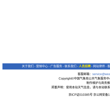
关于我们
-
营销中心
-
广告服务
-
联系我们
-
人员招聘
-
网站律师
-
客服邮箱：
service@wea
Copyright©中国气象局公共气象服务中心 All
制作维护与商务推
郑重声明：使用本站天气信息，请与本站联系
京ICP证010385号 京公网安备1