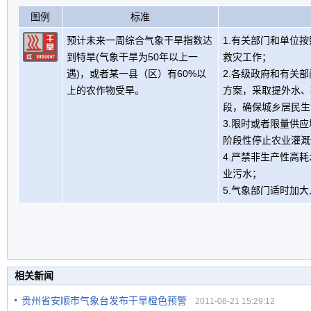
图例
标准
预计未来一周综合气象干旱指数达
1.有关部门和单位
到特旱(气象干旱为50年以上一
救灾工作；
遇)，或者某一县（区）有60%以
2.各级政府和有关
上的农作物受旱。
方案，采取提外水、
段，确保城乡居民生
3.限时或者限量供
阶段性停止农业灌溉
4.严禁非生产性高
业污水；
5.气象部门适时加
相关新闻
贵州省安顺市气象台发布干旱橙色预警
2011-08-21 15:29:12