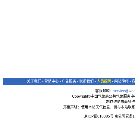
关于我们
-
营销中心
-
广告服务
-
联系我们
-
人员招聘
-
网站律师
-
客服邮箱：
service@wea
Copyright©中国气象局公共气象服务中心 All
制作维护与商务推
郑重声明：使用本站天气信息，请与本站联系
京ICP证010385号 京公网安备1