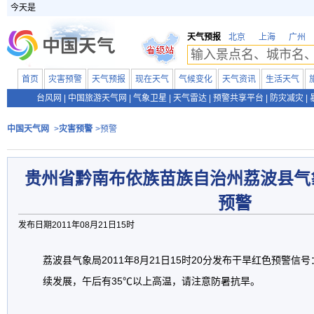
今天是
天气预报
北京
上海
广州
首页
灾害预警
天气预报
现在天气
气候变化
天气资讯
生活天气
台风网
|
中国旅游天气网
|
气象卫星
|
天气雷达
|
预警共享平台
|
防灾减灾
|
中国天气网
>
灾害预警
>预警
贵州省黔南布依族苗族自治州荔波县气
预警
发布日期2011年08月21日15时
荔波县气象局2011年8月21日15时20分发布干旱红色预警
续发展，午后有35℃以上高温，请注意防暑抗旱。