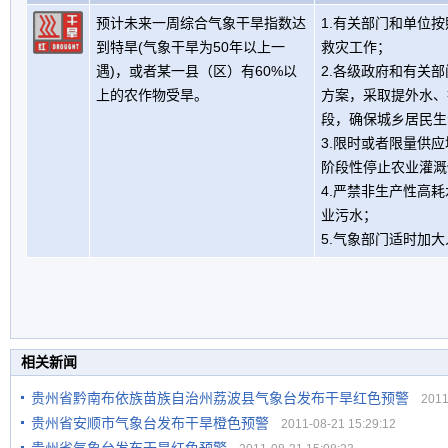
预计未来一周综合气象干旱指数达
1.有关部门和单位
到特旱(气象干旱为50年以上一
救灾工作；
遇)，或者某一县（区）有60%以
2.各级政府和有关
上的农作物受旱。
方案，采取提外水、
段，确保城乡居民生
3.限时或者限量供
阶段性停止农业灌溉
4.严禁非生产性高
业污水；
5.气象部门适时加
相关新闻
贵州省黔南布依族苗族自治州荔波县气象台发布干旱红色预警
2011-
贵州省安顺市气象台发布干旱橙色预警
2011-08-21 15:29:12