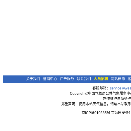
关于我们
-
营销中心
-
广告服务
-
联系我们
-
人员招聘
-
网站律师
-
客服邮箱：
service@wea
Copyright©中国气象局公共气象服务中心 All
制作维护与商务推
郑重声明：使用本站天气信息，请与本站联系
京ICP证010385号 京公网安备1