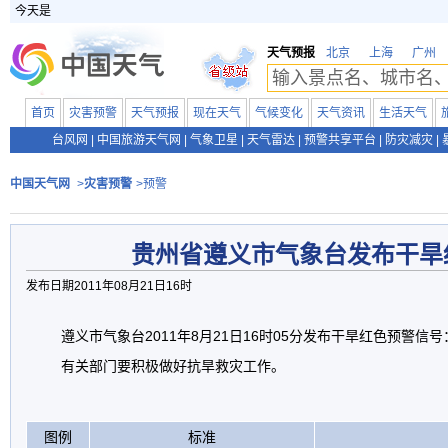
今天是
天气预报
北京
上海
广州
首页
灾害预警
天气预报
现在天气
气候变化
天气资讯
生活天气
台风网
|
中国旅游天气网
|
气象卫星
|
天气雷达
|
预警共享平台
|
防灾减灾
|
中国天气网
>
灾害预警
>预警
贵州省遵义市气象台发布干旱
发布日期2011年08月21日16时
遵义市气象台2011年8月21日16时05分发布干旱红色预警
有关部门要积极做好抗旱救灾工作。
图例
标准