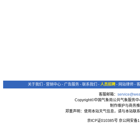
关于我们
-
营销中心
-
广告服务
-
联系我们
-
人员招聘
-
网站律师
-
客服邮箱：
service@wea
Copyright©中国气象局公共气象服务中心 All
制作维护与商务推
郑重声明：使用本站天气信息，请与本站联系
京ICP证010385号 京公网安备1