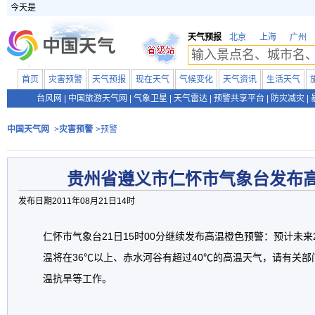
今天是
天气预报
北京
上海
广州
首页
灾害预警
天气预报
现在天气
气候变化
天气资讯
生活天气
台风网
|
中国旅游天气网
|
气象卫星
|
天气雷达
|
预警共享平台
|
防灾减灾
|
中国天气网
>
灾害预警
>预警
贵州省遵义市仁怀市气象台发布
发布日期2011年08月21日14时
仁怀市气象台21日15时00分继续发布高温橙色预警：预计未来
温将在36℃以上、赤水河谷有超过40℃的高温天气，请有关
温抗旱等工作。