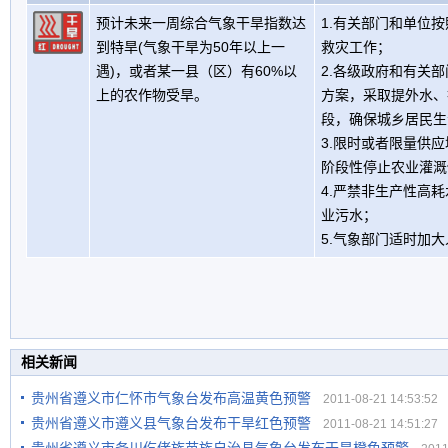
预计未来一周综合气象干旱指数达
1.有关部门和单位
到特旱(气象干旱为50年以上一
救灾工作；
遇)，或者某一县（区）有60%以
2.各级政府和有关
上的农作物受旱。
方案，采取提外水、
段，确保城乡居民生
3.限时或者限量供
阶段性停止农业灌溉
4.严禁非生产性高
业污水；
5.气象部门适时加
相关新闻
贵州省遵义市仁怀市气象台发布高温黄色预警
2011-08-21 14:53:52
贵州省遵义市遵义县气象台发布干旱红色预警
2011-08-21 14:51:27