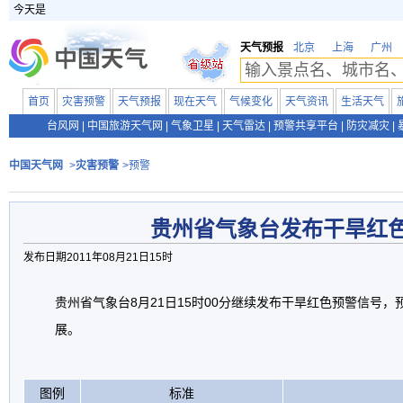
今天是
天气预报
北京
上海
广州
首页
灾害预警
天气预报
现在天气
气候变化
天气资讯
生活天气
台风网
|
中国旅游天气网
|
气象卫星
|
天气雷达
|
预警共享平台
|
防灾减灾
|
中国天气网
>
灾害预警
>预警
贵州省气象台发布干旱红
发布日期2011年08月21日15时
贵州省气象台8月21日15时00分继续发布干旱红色预警信号
展。
图例
标准