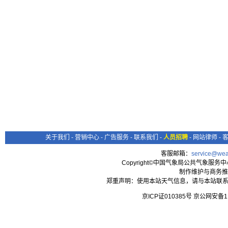
关于我们
-
营销中心
-
广告服务
-
联系我们
-
人员招聘
-
网站律师
-
客服邮箱：
service@wea
Copyright©中国气象局公共气象服务中心 All
制作维护与商务推
郑重声明：使用本站天气信息，请与本站联系
京ICP证010385号 京公网安备1